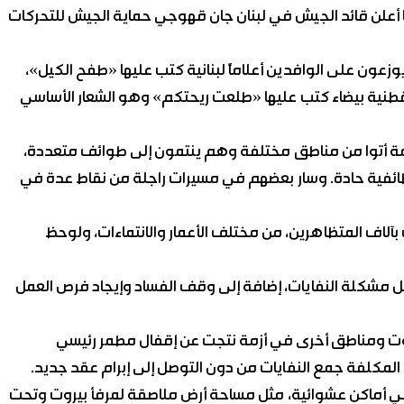
ا أعلن قائد الجيش في لبنان جان قهوجي حماية الجيش للتحركات
عون على الوافدين أعلاماً لبنانية كتب عليها «طفح الكيل»،
قطنية بيضاء كتب عليها «طلعت ريحتكم» وهو الشعار الأساسي
مة أتوا من مناطق مختلفة وهم ينتمون إلى طوائف متعددة،
ائفية حادة. وسار بعضهم في مسيرات راجلة من نقاط عدة في
بآلاف المتظاهرين، من مختلف الأعمار والانتماءات، ولوحظ
 حل مشكلة النفايات، إضافة إلى وقف الفساد وإيجاد فرص العمل
يروت ومناطق أخرى في أزمة نتجت عن إقفال مطمر رئيسي
لمكلفة جمع النفايات من دون التوصل إلى إبرام عقد جديد.
ي أماكن عشوائية، مثل مساحة أرض ملاصقة لمرفأ بيروت وتحت