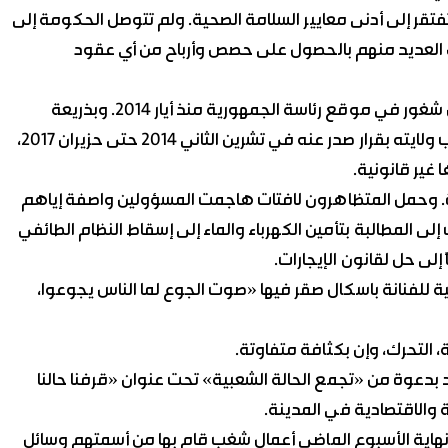
ر إلى أدنى معايير السلامة الصحية. ولم تتوصل الحكومة إلى
 العديد منهم بالحصول على حصص وأرباح من أي عقود
وتأتي أزمة النفايات لتضاف إلى الأزمة السياسية الناجمة عن شغور في موقع رئاسة الجمهورية منذ أيار 2014. وبذريعة
الانقسامات والتوترات الأمنية المتقطعة، مدد مجلس النواب ولايته بقرار صدر عنه في تشرين الثاني 2014 حتى حزيران 2017،
غير قانونية.
رة. وحمل المتظاهرون لافتات هاجمت المسؤولين واصفة إياهم
إلى المطالبة بتأمين الكهرباء والماء إلى إسقاط النظام الطائفي
لى حل لقانون الإيجارات.
ة للفنانة باسكال صقر فيها «صوت الجوع لما الناس يجوعوا،
التحرك، وإن بكثافة متفاوتة.
 بدعوة من «تجمع الحالة الشعبية» تحت عنوان «قرفنا حالنا
 والاقتصادية في المدينة.
هاية الأسبوع الماضي أعمال شغب قام بها من أسمتهم وسائل