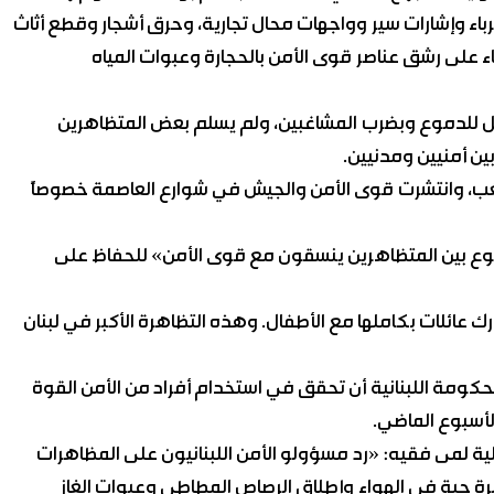
اء وإشارات سير وواجهات محال تجارية، وحرق أشجار وقطع أثاث
 على رشق عناصر قوى الأمن بالحجارة وعبوات المياه
يل للدموع وبضرب المشاغبين، ولم يسلم بعض المتظاهرين
ن أمنيين ومدنيين.
لشغب، وانتشرت قوى الأمن والجيش في شوارع العاصمة خصوصاً
د ذبيان، أحد منظمي الحملة، أن «هناك 500 متطوع بين المتظاهرين ينسقون مع قوى الأمن» للحفاظ على
ارك عائلات بكاملها مع الأطفال. وهذه التظاهرة الأكبر في لبنان
كومة اللبنانية أن تحقق في استخدام أفراد من الأمن القوة
أسبوع الماضي.
ة لمى فقيه: «رد مسؤولو الأمن اللبنانيون على المظاهرات
ة حية في الهواء وإطلاق الرصاص المطاطي وعبوات الغاز