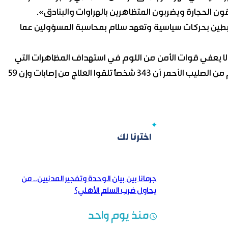
ون الحجارة ويضربون المتظاهرين بالهراوات والبنادق».
طين بحركات سياسية وتعهد سلام بمحاسبة المسؤولين عما
ا يعفي قوات الأمن من اللوم في استهداف المظاهرات التي
كانت سلمية في معظمها». وذكرت المنظمة نقلا عن أرقام من الصليب الأحمر أن 343 شخصاً تلقوا العلاج من إصابات وإن 59
اخترنا لك
جرمانا بين بيان الوحدة وتفجير المدنيين.. من
يحاول ضرب السلم الأهلي؟
منذ يوم واحد