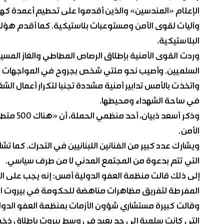
الإعلام «المندسين» والذين أقدموا على تحطيم أعمدة كهرب
وآليات لقوى الأمن ومستوعبات بلاستيكية. كما أقدم هؤلاء
البلاستيكية.
وردت القوى الأمنية بإطلاق الرصاص المطاطي والغاز المس
السلميين. وأصيب نحو مئتي شخص بجروح في المواجهات بي
واتخذت بالأمس تدابير أمنية مشددة تجنبا لتكرار أعمال ا
في ساحة الشهداء ومحيطها.
وذكر أسع
الأمن.
ويشارك عدد كبير من الفنانين اللبنانيين في التحرك. كما تش
التي تتم بدعوة من المجتمع المدني لا من طرف سياسي.
إلى ذلك قالت منظمة العفو الدولية أمس: إنه يجب على الح
المفرطة لتفريق مظاهرات مناهضة للحكومة في بيروت ال
وقالت كبيرة مستشاري شؤون الأزمات بمنظمة العفو الدولي
التي كانت سلمية إلى حد بعيد في وسط بيروت بإطلاق ذخير