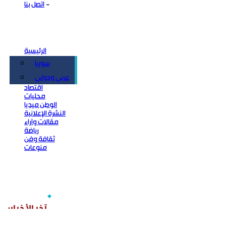
اتصل بنا
الرئيسية
سوريا
سياسة
عربي ودولي
اقتصاد
محليات
الوطن ميديا
النشرة الإعلانية
مقالات وآراء
رياضة
ثقافة وفن
منوعات