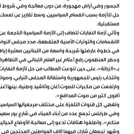
الجسور وفي أراض مهجورة، من دون معالجة وفي شروط تفتق
حل للأزمة بسبب انقسام السياسيين، وسط تقارير عن تمسك
مستقبلية.
في خطوة عارضتها شريحة واسعة من اللبنانيين معتبرة إياها 
وحظر المنظمون رفع أعلام غير العلم اللبناني في التظاه
بـ«الزبالة»، على حين تنوعت المطالب من حل لأزمة النفايات 
وانتخاب رئيس للجمهورية واستقالة المجلس النيابي، وصولاً إ
وارتفعت من مكبرات للصوت أغان وأناشيد وطنية، بينها أغني
أقوى كتير من صوت المدافع».
وتغطي كل قنوات التلفزة على مختلف مرجعياتها السياسية، 
وفي طرابلس تجمع عدد من أبناء الميناء في شارع بور سعيد
منكم»، وأطلقوا هتافات تدعو إلى معالجة الأوضاع الحياتية
وشهد تجمعان شارك فيهما آلاف المواطنين المحتجين في ن