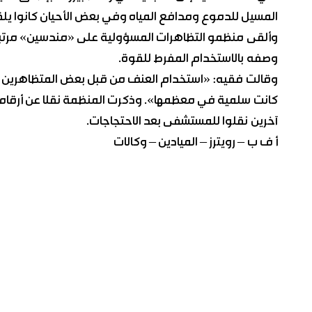
المسيل للدموع ومدافع المياه وفي بعض الأحيان كانوا يلق
وألقى منظمو التظاهرات المسؤولية على «مندسين» مرتب
وصفه بالاستخدام المفرط للقوة.
وقالت فقيه: «استخدام العنف من قبل بعض المتظاهرين ل
آخرين نقلوا للمستشفى بعد الاحتجاجات.
أ ف ب – رويترز – الميادين – وكالات