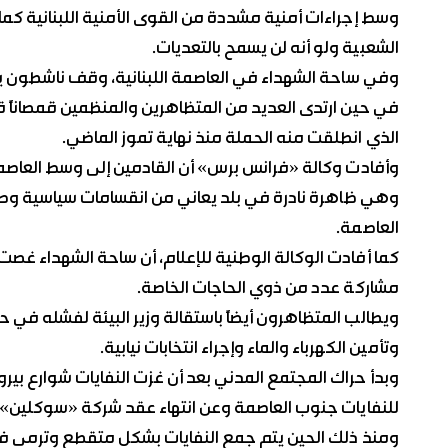
وسط إجراءات أمنية مشددة من القوى الأمنية اللبنانية كم
الشعبية ولو أنه لن يسمح بالتعديات.
وفي ساحة الشهداء في العاصمة اللبنانية، وقف ناشطون يوز
في حين ارتدى العديد من المتظاهرين والمنظمين قمصاناً 
الذي انطلقت منه الحملة منذ نهاية تموز الماضي.
وأفادت وكالة «فرانس برس» أن القادمين إلى وسط العاص
وهي ظاهرة نادرة في بلد يعاني من انقسامات سياسية وط
العاصمة.
كما أفادت الوكالة الوطنية للإعلام، أن ساحة الشهداء غصت 
مشاركة عدد من ذوي الحاجات الخاصة.
ويطالب المتظاهرون أيضاً باستقالة وزير البيئة لفشله في
وتأمين الكهرباء والماء وإجراء انتخابات نيابية.
وبدأ حراك المجتمع المدني بعد أن غزت النفايات شوارع ب
للنفايات جنوب العاصمة وعن انتهاء عقد شركة «سوكلين» ا
ومنذ ذلك الحين يتم جمع النفايات بشكل متقطع وترمى ف