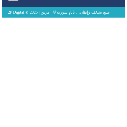
© 2026 | صنع بشغف وإتقان… بأيادٍ سورية💚 | فريق
2P Digital