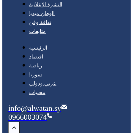
النشرة الإعلانية
الوطن ميديا
ثقافة وفن
متابعات
الرئيسية
اقتصاد
رياضة
سوريا
عربي ودولي
محليات
info@alwatan.sy
0966003074