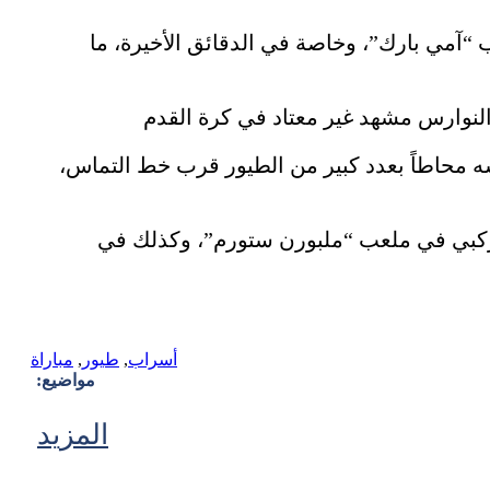
لتي غزت أرضية ملعب “آمي بارك”، وخاصة في الدقائق الأخيرة، ما
سه محاطاً بعدد كبير من الطيور قرب خط التماس،
الركبي في ملعب “ملبورن ستورم”، وكذلك في
أسراب
,
طيور
,
مباراة
مواضيع:
المزيد