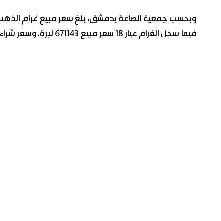
فيما سجل الغرام عيار 18 سعر مبيع 671143 ليرة، وسعر شراء 670143 ليرة.