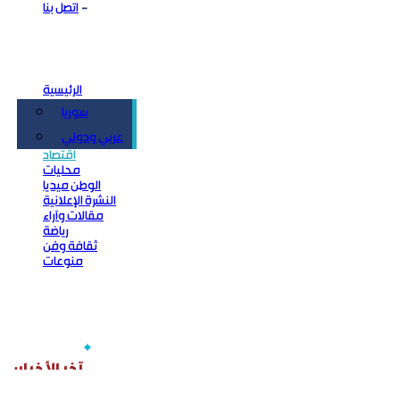
اتصل بنا
الرئيسية
سوريا
سياسة
عربي ودولي
اقتصاد
محليات
الوطن ميديا
النشرة الإعلانية
مقالات وآراء
رياضة
ثقافة وفن
منوعات