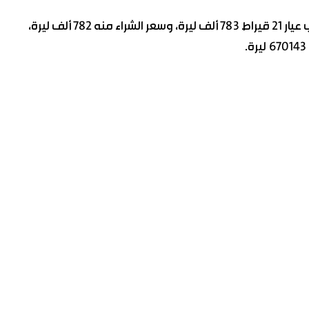
وبحسب جمعية الصاغة بدمشق، بلغ سعر مبيع غرام الذهب عيار 21 قيراط 783 ألف ليرة، وسعر الشراء منه 782 ألف ليرة،