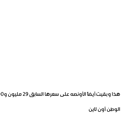
هذا وبقيت أيضاً الأونصه على سعرها السابق 29 مليون و200 ألف ليرة، والليرة الذهبية بـ 6 مليون 740 ألف ليرة.
الوطن أون لاين