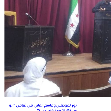
نور الموصللي وقاسم العاني في ثقافي “أبو