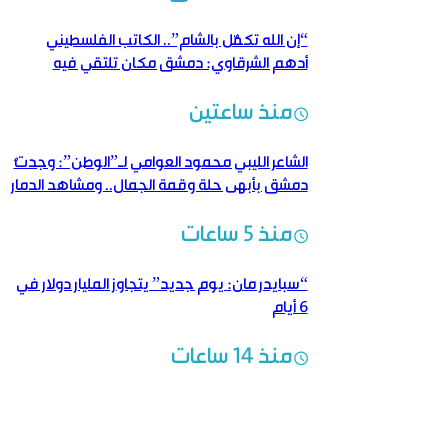
“إن الله تكفّل بالشام”.. الكاتب الفلسطيني
أدهم الشرقاوي: دمشق مكان تلتقي فيه
الكلمة بالروح والتاريخ
منذ ساعتين
الشاعر الليبي محمود العوامي لـ”الوطن”: وجدتُ
دمشق بأبهى حلة وقمة الجمال.. ومشاهد الدمار
شهادةٌ حيّة على وحشية النظام البائد
منذ 5 ساعات
“سبايدر مان: يوم جديد” يتجاوز المليار دولار في
6 أيام
منذ 14 ساعات