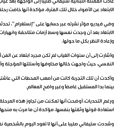
عادت الممثلة اللبنانية ستيفاني صليبا إلى الواجهة بعد غي
الابتعاد عن الأضواء خلال تلك الفترة، مؤكدة أنها خاضت رحل
وفي فيديو مؤثر نشرته عبر حسابها على “إنستغرام”، تحدثت 
الابتعاد بعد أن وجدت نفسها وسط أزمات متلاحقة وانهيارات
وإعادة النظر بكل ما حولها.
وأشارت إلى أن سنوات الغياب لم تكن مجرد ابتعاد عن الفن أ
النفسي، حيث واجهت خلالها مخاوفها وأسئلتها المؤجلة وأو
وأكدت أن تلك التجربة كانت من أصعب المحطات التي عاشتها، 
بينما بدا المستقبل غامضاً وغير واضح المعالم.
ورغم التحديات، أوضحت أنها تمكنت من تجاوز هذه المرحل
استعادة قوتها وثقتها بنفسها، مؤكدة أن ما مرت به منحها 
وشددت ستيفاني صليبا على أنها لا تعود اليوم بالشخصية نفس