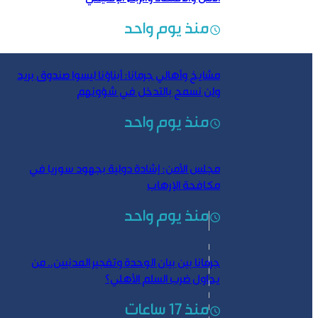
منذ يوم واحد
مشايخ وأهالي جرمانا: أبناؤنا ليسوا صندوق بريد
ولن نسمح بالتدخل في شؤونهم
منذ يوم واحد
مجلس الأمن: إشادة دولية بجهود سوريا في
مكافحة الإرهاب
منذ يوم واحد
جرمانا بين بيان الوحدة وتفجير المدنيين.. من
يحاول ضرب السلم الأهلي؟
منذ 17 ساعات