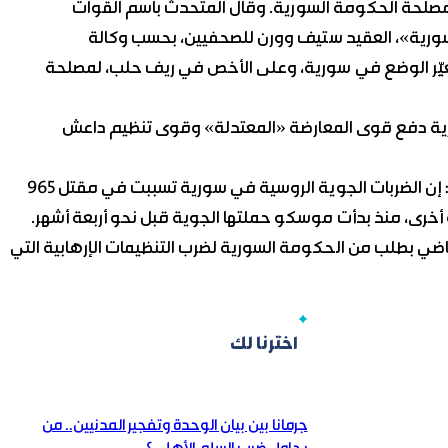
صلحة الحكومة السورية. وقال المتحدث باسم القوات
سورية»، العقيد ستيف وورن للصحفيين، بحسب وكالة
 تغيِّر الوضع في سورية، وعلى الأخص في ريف حلب، لمصلحة
ورية دفع قوى المعارضة «المعتدلة» وقوى تنظيم داعش
وفي السياق قال المرصد السوري لحقوق الإنسان المعارض: إن الضربات الجوية الروسية في سورية تسببت في مقتل 965
تلاً من جماعات مسلحة أخرى، منذ بدأت موسكو حملتها الجوية قبل نحو أربعة أشهر.
ة يوم 30 أيلول من العام الماضي بطلب من الحكومة السورية لضرب التنظيمات الإرهابية التي
اخترنا لك
جرمانا بين بيان الوحدة وتفجير المدنيين.. من