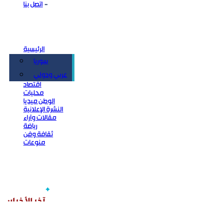
اتصل بنا
الرئيسية
سوريا
سياسة
عربي ودولي
اقتصاد
محليات
الوطن ميديا
النشرة الإعلانية
مقالات وآراء
رياضة
ثقافة وفن
منوعات