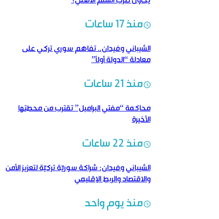
يحاول ضرب السلم الأهلي؟
منذ 17 ساعات
الشيباني وفيدان.. تفاهم سوري تركي على
معادلة “الدولة أولاً”
منذ 21 ساعات
محاكمة “مفتي البراميل” تقترب من محطتها
الأخيرة
منذ 22 ساعات
الشيباني وفيدان: شراكة سوريّة تركيّة لتعزيز الأمن
والاقتصاد والربط الإقليمي
منذ يوم واحد