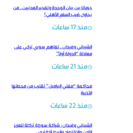
جرمانا بين بيان الوحدة وتفجير المدنيين.. من
يحاول ضرب السلم الأهلي؟
منذ 17 ساعات
الشيباني وفيدان.. تفاهم سوري تركي على
معادلة “الدولة أولاً”
منذ 21 ساعات
محاكمة “مفتي البراميل” تقترب من محطتها
الأخيرة
منذ 22 ساعات
الشيباني وفيدان: شراكة سوريّة تركيّة لتعزيز
الأمن والاقتصاد والربط الإقليمي