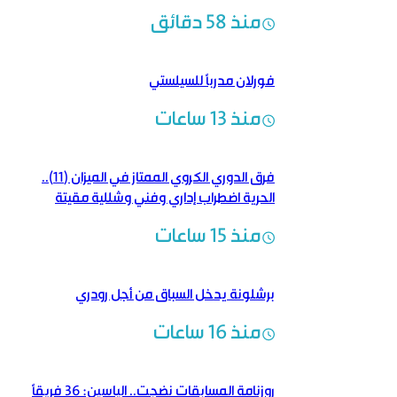
منذ 58 دقائق
فورلان مدرباً للسيلستي
منذ 13 ساعات
فرق الدوري الكروي الممتاز في الميزان (11)..
الحرية اضطراب إداري وفني وشللية مقيتة
منذ 15 ساعات
برشلونة يدخل السباق من أجل رودري
منذ 16 ساعات
روزنامة المسابقات نضجت.. الياسين: 36 فريقاً