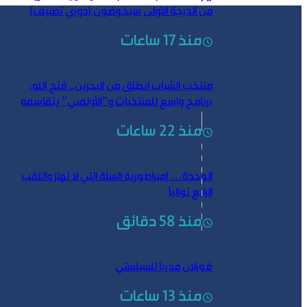
من الدرجة الأولى سيخوضون (دوري تصنيف)
منذ 17 ساعات
منتخب الشباب انطلق من البحرين.. فتح الله:
برنامج واسع للمنتخبات و”الأولمبي” يتقاسمه
منتخبان
منذ 22 ساعات
الوحدة… إمبراطورية السلة التي لا تهتز واللقب
الرابع توالياً
منذ 58 دقائق
فورلان مدرباً للسيلستي
منذ 13 ساعات