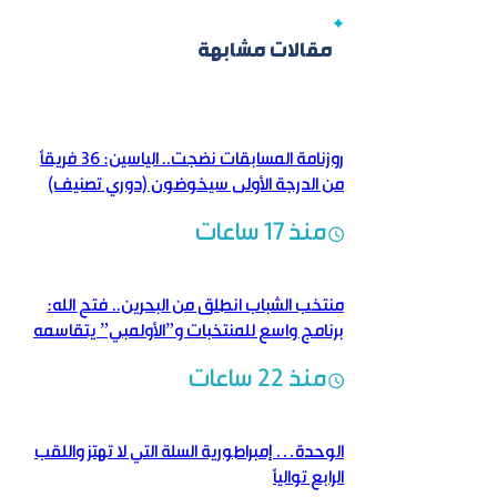
مقالات مشابهة
روزنامة المسابقات نضجت.. الياسين: 36 فريقاً
من الدرجة الأولى سيخوضون (دوري تصنيف)
منذ 17 ساعات
منتخب الشباب انطلق من البحرين.. فتح الله:
برنامج واسع للمنتخبات و”الأولمبي” يتقاسمه
منتخبان
منذ 22 ساعات
الوحدة… إمبراطورية السلة التي لا تهتز واللقب
الرابع توالياً