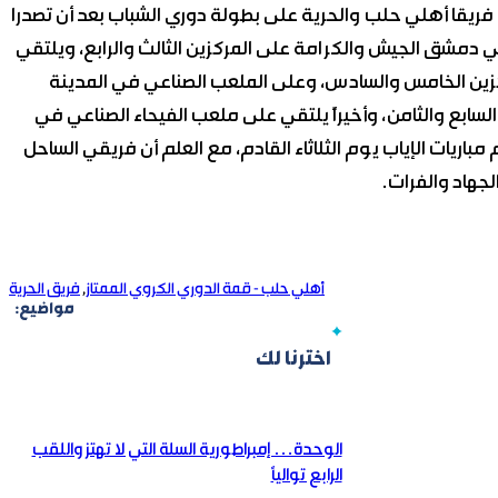
فريقا أهلي حلب والحرية على بطولة دوري الشباب بعد أن تصدرا
دمشق الجيش والكرامة على المركزين الثالث والرابع، ويلتقي
زين الخامس والسادس، وعلى الملعب الصناعي في المدينة
لسابع والثامن، وأخيراً يلتقي على ملعب الفيحاء الصناعي في
ريات الإياب يوم الثلاثاء القادم، مع العلم أن فريقي الساحل
لجهاد والفرات.
أهلي حلب - قمة الدوري الكروي الممتاز
,
فريق الحرية
مواضيع:
اخترنا لك
الوحدة… إمبراطورية السلة التي لا تهتز واللقب
الرابع توالياً