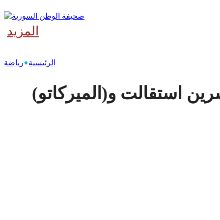
المزيد
‫آخر
الرئيسية
رياضة
رين استقالت و(الميركاتو)