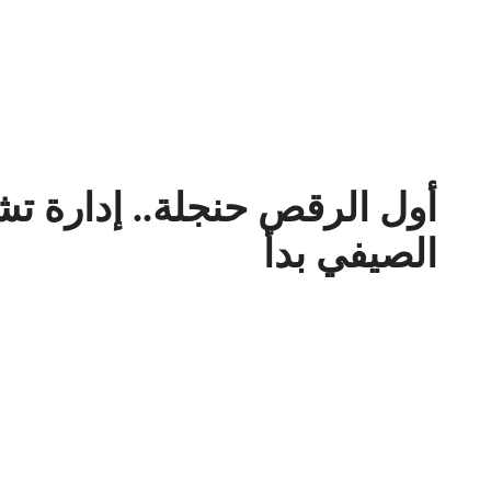
أول الرقص حنجلة.. إدارة تش
الصيفي بدأ