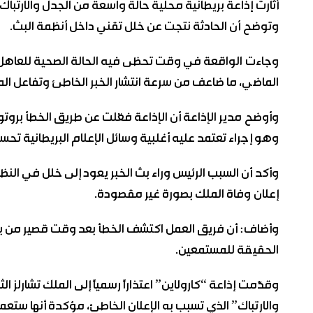
أثارت إذاعة بريطانية محلية حالة واسعة من الجدل والارتباك بع
وتوضح أن الحادثة نتجت عن خلل تقني داخل أنظمة البث.
وجاءت الواقعة في وقت تحظى فيه الحالة الصحية للعاهل الب
الماضي، ما ضاعف من سرعة انتشار الخبر الخاطئ وتفاعل الم
وأوضح مدير الإذاعة أن الإذاعة فعّلت عن طريق الخطأ بروتوكو
وهو إجراء تعتمد عليه أغلبية وسائل الإعلام البريطانية تحسب
وأكد أن السبب الرئيس وراء بث الخبر يعود إلى خلل في النظ
إعلان وفاة الملك بصورة غير مقصودة.
وأضاف: أن فريق العمل اكتشف الخطأ بعد وقت قصير من بث الخ
الحقيقة للمستمعين.
وقدّمت إذاعة “كارولاين” اعتذاراً رسمياً إلى الملك تشارلز
والارتباك” الذي تسبب به الإعلان الخاطئ، مؤكدة أنها ستعم