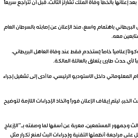
د إعلانها بالخطأ وفاة الملك تشارلز الثالث، قبل أن تتراجع سريعاً
ريطاني باهتمام واسع، منذ الإعلان عن إصابته بالسرطان العام
تابعين معه.
لاً إعلامياً خاصاً يُستخدم فقط عند وفاة العاهل البريطاني،
اً لأي حدث طارئ يتعلق بالعائلة المالكة.
ام المعلوماتي داخل الاستوديو الرئيسي، ما أدى إلى تشغيل إجراء
بر، ليتم إيقاف الإعلان فوراً واتخاذ الإجراءات اللازمة لتوضيح
 الثالث وجمهور المستمعين، معربة عن أسفها لما وصفته بـ”الإزعاج
ل على مراجعة أنظمتها التقنية وإجراءات البث لمنع تكرار مثل