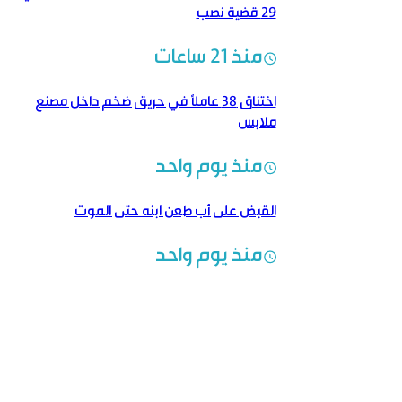
29 قضية نصب
منذ 21 ساعات
اختناق 38 عاملاً في حريق ضخم داخل مصنع
ملابس
منذ يوم واحد
القبض على أب طعن ابنه حتى الموت
منذ يوم واحد