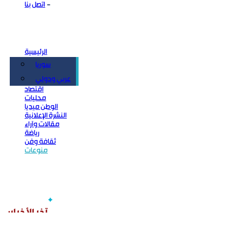
اتصل بنا
الرئيسية
سوريا
سياسة
عربي ودولي
اقتصاد
محليات
الوطن ميديا
النشرة الإعلانية
مقالات وآراء
رياضة
ثقافة وفن
منوعات