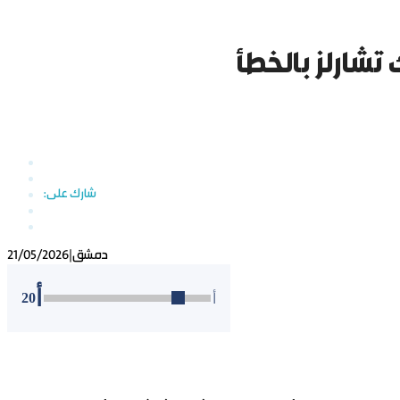
تشارلز بالخطأ
دمشق
|
21/05/2026
أ
20
أ