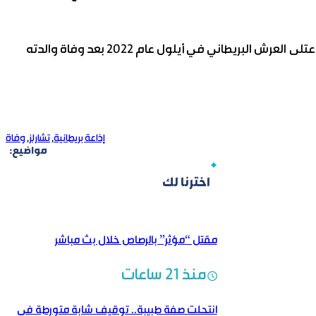
يشار إلى أن الملك تشارلز الثالث يبلغ من العمر 77 عاماً، وقد اعتلى العرش البريطاني في أيلول عام 2022 بعد وفاة والدته
إذاعة بريطانية
,
تشارلز
,
وفاة
مواضيع:
اخترنا لك
مقتل “مؤثر” بالرصاص خلال بث مباشر
منذ 21 ساعات
انتحلت صفة طبيبة.. توقيف شابة متورطة في