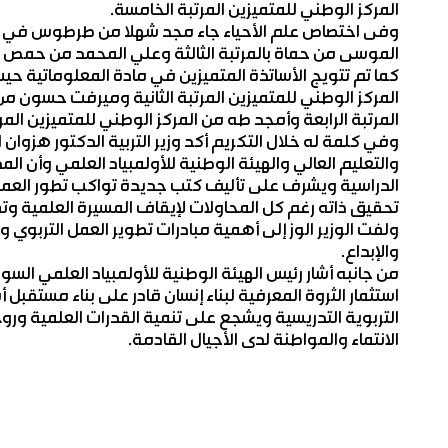
المركز الوطني للمتميزين المرتبة الخامسة.
وفى اختصاص علم الأحياء جاء مجد شهلا من طرطوس في المرت
الموسى من حماة بالمرتبة الثالثة وعلي المحمد من حمص بال
كما تم تتويج الأساتذة المتميزين في مادة المعلوماتية ح
المركز الوطني للمتميزين المرتبة الثانية وميرفت حسون 
المرتبة الرابعة وأمجد طه من المركز الوطني للمتميزين المر
وفي كلمة له خلال التكريم أكد وزير التربية الدكتور هزوان ال
والتعليم العالي والهيئة الوطنية للأولمبياد العلمي وأن ا
الدراسية ويشرف على تأليف كتب جديدة تواكب تطور العملية
تحقيق ذاته رغم كل المحاولات لإيقاف المسيرة العلمية وت
ولفت الوزير الوز إلى أهمية مبادرات تطوير العمل التربوي
والإبداع.
من جانبه أشار رئيس الهيئة الوطنية للأولمبياد العلمي السو
استثمار الثروة المعرفية لبناء إنسان قادر على بناء مستقبل أف
التربوية التدريسية ويشجع على تنمية القدرات العلمية وروح
الانتماء والمواطنة لدى الأجيال القادمة.