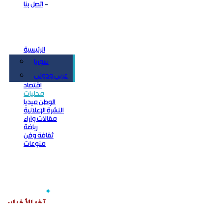
اتصل بنا
الرئيسية
سوريا
سياسة
عربي ودولي
اقتصاد
محليات
الوطن ميديا
النشرة الإعلانية
مقالات وآراء
رياضة
ثقافة وفن
منوعات