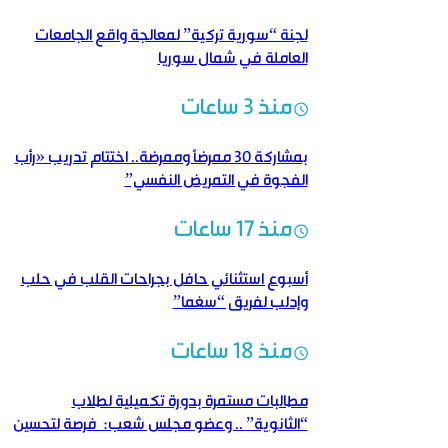
لجنة “سورية تركية” لمعالجة واقع الجامعات
العاملة في شمال سوريا
منذ 3 ساعات
بمشاركة 30 ممرضاً وممرضة.. اختتام تدريب «رأب
الفجوة في التمريض النفسي”
منذ 17 ساعات
أسبوع استثنائي حافل بجراحات القلب في حلب
وإدلب لفريق “سغما”
منذ 18 ساعات
مطالبات مستمرة بدورة تكميلية لطلاب
“الثانوية” .. وعضو مجلس شعب: فرصة لتحسين