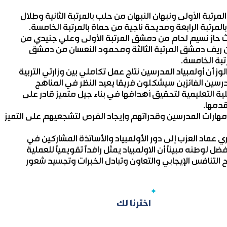
بة الأولى ونبهان النبهان من حلب بالمرتبة الثانية وطلال
مرتبة الرابعة ومديحة ناجية من حماة بالمرتبة الخامسة.
يث حاز نسيم لحام من دمشق المرتبة الأولى وعلي جنيدي من
من ريف دمشق المرتبة الثالثة ومحمود النعسان من دمشق
تبة الخامسة.
وز أن أولمبياد المدرسين نتاج عمل تكاملي بين وزارتي التربية
لمدرسين الفائزين سيشكلون فريقا يعيد النظر في المناهج
 التعليمية لتحقيق أهدافها في بناء جيل متميز قادر على
قدمها.
 ومهارات المدرسين وقدراتهم وإيجاد الفرص لتشجعيهم على التميز
ري عماد العزب إلى دور الأولمبياد والأساتذة المشاركين في
ضل لوطنه مبيناً أن الاولمبياد يمثل رافداً تقويمياً للعملية
 التنافس الإيجابي والتعاون وتبادل الخبرات وتجسيد شعور
اخترنا لك