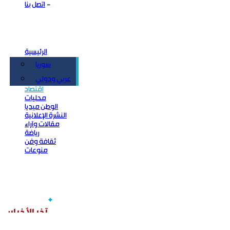
اتصل بنا
الرئيسية
سوريا
سياسة
عربي ودولي
اقتصاد
محليات
الوطن ميديا
النشرة الإعلانية
مقالات وآراء
رياضة
ثقافة وفن
منوعات