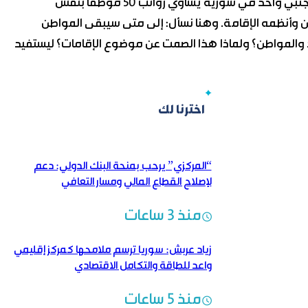
لذا، كفى ضغوطاً على المواطن والاقتصاد، فراتب موظف أجنبي واحد في سورية يساوي رواتب 50 موظفاً بنفس
ن وأنظمه الإقامة. وهنا نسأل: إلى متى سيبقى المواطن
والمواطن؟ ولماذا هذا الصمت عن موضوع الإقامات؟ ليستفيد
اخترنا لك
“المركزي” يرحب بمنحة البنك الدولي: دعم
لإصلاح القطاع المالي ومسار التعافي
منذ 3 ساعات
زياد عربش: سوريا ترسم ملامحها كمركز إقليمي
واعد للطاقة والتكامل الاقتصادي
منذ 5 ساعات