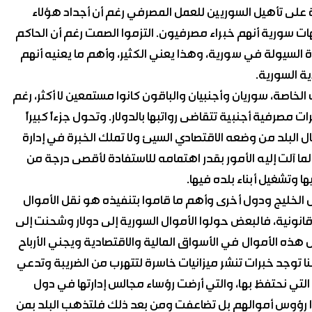
على تأهيل السوريين للعمل المصرفي رغم أن أجداد هؤلاء
ت سورية أنهم خبراء مصرفيون. التزموا الصمت رغم أن الحاكم
ة السيولة في سورية، وهذا يعني الكثير، وأهم ما يعنيه أنهم
ة السورية.
خاصة، سوريان وأجنبيان والباقون كانوا مستمعين لا أكثر، رغم
مصرفية أجنبية تتقاضى رواتبها بالدولار. وتحول جزءاً كبيراً
شال البلد من وضعه الاقتصادي السيئ ولا تملك الخبرة في إدارة
 لما آلت إليه الأمور بقدر اهتمامه للاستفادة لأقصى درجة من
ا وتشغيل أبناء بلده فيها.
 الخليج ودول أخرى وأهم ما قاموا بتنفيذه هو نقل الأموال
يقة قد تكون قانونية، فالبعض حولوا الأموال السورية إلى دولار وشحنت إلى
ل هذه الأموال في الأسواق المالية والاقتصادية ويجني الأرباح
 توجد خبرات تنشر ميزانيات خاسرة لتتهرب من الضريبة وتدعي
التي نحتفظ بها، والتي أرضت رؤساء مجالس إدارتها في دول
ا رؤوس أموالهم بل تضاعفت ومن بعد ذلك فلتذهب البلد بمن