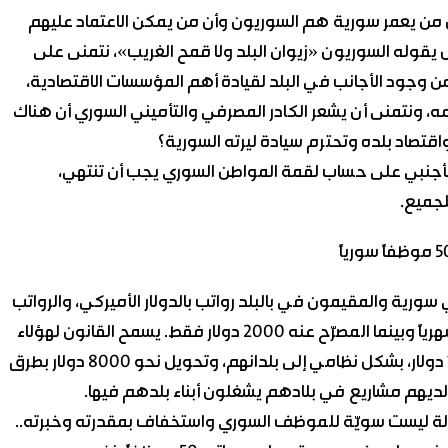
ن من يعمر سورية هم السوريون وأن من يمكن الاعتماد عليهم
 يقوله السوريون «زيوان البلد ولا قمح الغريب»، نتمنى على
 وجود الأجانب في البلد لقيادة أهم المؤسسات الاقتصادية،
امه، ونتمنى أن يشعر الكادر المصرفي والتأميني السوري أن هناك
تصاد بلده وتحترم سيادة ليرته السورية؟
 الأجنبي على حساب لقمة المواطن السوري يجب أن تنتهي،
لجميع.
رية والمقيمون في بالبلد رواتب بالدولار الأميركي، والرواتب
الحقيقية غير مصرح عنها، فهناك من يقبض 10 آلاف دولار شهرياً وبينما المصرّح عنه 2000 دولار فقط. يسمح القانون لهؤلاء
الموظفين بتحويل نصف رواتبهم، فيقومون بتحويل 1000 دولار، بشكل نظامي إلى بلدانهم، وتحويل نحو 8000 دولار بطرق
 لديهم مشاريع في بلادهم يشغلون أبناء بلدهم فيها.
الة ليست سويّة للموظف السوري واستخفاف بمقدرته وخبرته..