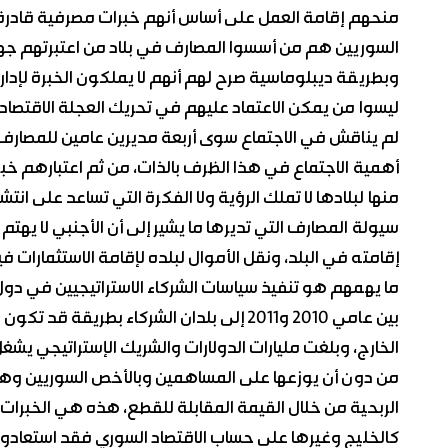
منحهم إقامة العمل على أساس أنهم خبرات مصرفية قادرة 
السوريين هم من أسسوا المصارف في بلاد من اعتبرتهم جها
وبطريقة ديبلوماسية صرح لهم أنهم لا يملكون الخبرة لإدار
ليسوا من يمكن الاعتماد عليهم في تحريك العجلة الاقتصادي
لم يناقش في الاجتماع سوى أربعة مديرين عامين للمصارف ال
أهمية الاجتماع في هذا الظرف بالذات، من ثم اعتبارهم خبرات 
منها لبلادها لا تملك الرؤية ولا الفكرة التي تساعد على انت
سيولة المصارف التي تديرها ما يشير إلى أن الأجنبي لا يهتم
إقامته في البلد، ونقل الأموال لبلده لإقامة الاستثمارات فيه
ما يهمهم هو تنفيذ سياسات الشركاء الاستراتيجيين في دول
بين عامي 2010 و2011 إلى بلدان الشركاء بطر
الخارج، وبلغت مليارات الدولارات والشريك الإستراتيجي يشغ
من دون أن يوزعها على المساهمين وبالأخص السوريين وهنا
الربحية من خلال القيمة المقابلة للقطع، هذه هي الخبرات 
كالخليج وغيرها على حساب الاقتصاد السوري فقد استعادو