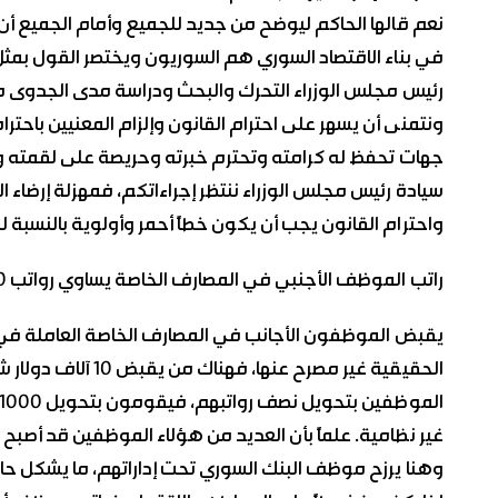
نعم قالها الحاكم ليوضح من جديد للجميع وأمام الجميع أ
في بناء الاقتصاد السوري هم السوريون ويختصر القول بمثل
رئيس مجلس الوزراء التحرك والبحث ودراسة مدى الجدوى من
ونتمنى أن يسهر على احترام القانون وإلزام المعنيين باحتر
جهات تحفظ له كرامته وتحترم خبرته وحريصة على لقمته واق
سيادة رئيس مجلس الوزراء ننتظر إجراءاتكم، فمهزلة إرضاء
واحترام القانون يجب أن يكون خطاً أحمر وأولوية بالنسبة ل
راتب الموظف الأجنبي في المصارف الخاصة يساوي رواتب 50 موظفاً سورياً
يقبض الموظفون الأجانب في المصارف الخاصة العاملة في سو
غير نظامية. علماً بأن العديد من هؤلاء الموظفين قد أصبح
وهنا يرزح موظف البنك السوري تحت إداراتهم، ما يشكل ح