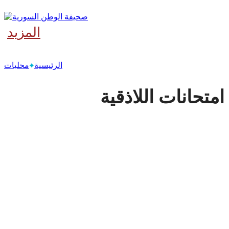
المزيد
‫آخر
الرئيسية
محليات
امتحانات اللاذقية