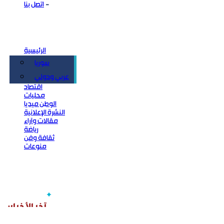
اتصل بنا
الرئيسية
سوريا
سياسة
عربي ودولي
اقتصاد
محليات
الوطن ميديا
النشرة الإعلانية
مقالات وآراء
رياضة
ثقافة وفن
منوعات