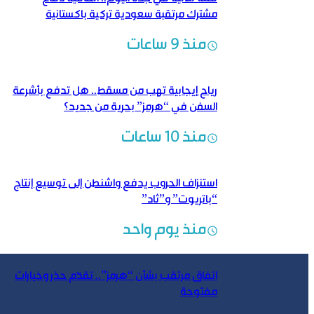
مشترك مرتقبة سعودية تركية باكستانية
منذ 9 ساعات
رياح إيجابية تهب من مسقط.. هل تدفع بأشرعة
السفن في “هرمز” بحرية من جديد؟
منذ 10 ساعات
استنزاف الحروب يدفع واشنطن إلى توسيع إنتاج
“باتريوت” و”ثاد”
منذ يوم واحد
اتفاق مرتقب بشأن “هرمز”.. تقدّم حذر وخيارات
مفتوحة