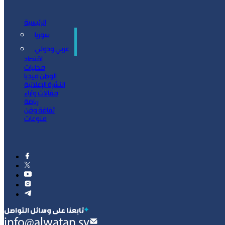
الرئيسية
سوريا
سياسة
عربي ودولي
اقتصاد
محليات
الوطن ميديا
النشرة الإعلانية
مقالات وآراء
رياضة
ثقافة وفن
منوعات
‫تابعنا على وسائل التواصل
info@alwatan.sy