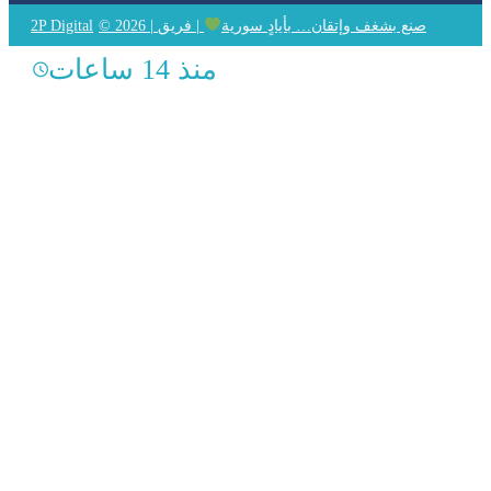
© 2026 | صنع بشغف وإتقان… بأيادٍ سورية
| فريق
2P Digital
منذ 14 ساعات