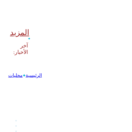
المزيد
‫آخر
الرئيسية
محليات