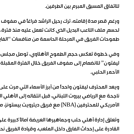
للاتفاق المسبق المبرم بين الطرفين.
ورغم قصر مدة إقامته، ترك رحيل الراشد فراغاً في صفوف سلة
لحسم ملف اللاعب البديل الذي كانت تعمل عليه منذ فترة، بح
طموحات الفريق في المرحلة الحاسمة من منافسات “الفاينال 6” للدوري السوري الممتاز لكرة ا
وفي خطوة تعكس حجم الطموح الأهلاوي، توصل مجلس إدارة
ليفتون” للانضمام إلى صفوف الفريق خلال الفترة المقبلة،
الأحمر الحلبي.
ويعد المحترف ليفتون واحداً من أبرز الأسماء التي مرت على
ناجحة مع الرياضي بيروت اللبناني، قبل انتقاله إلى الأ
الأمريكي للمحترفين (NBA) مع فريق ديترويت بيستونز، ما يمنحه رصيداً كبيراً من الخبرة والاحترافية.
وتعلق إدارة أهلي حلب وجماهيرها العريضة آمالاً كبيرة على 
القادرة على إحداث الفارق داخل الملعب، وقيادة الفريق نح