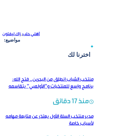
أهلي حلب
,
زاك ليفتون
مواضيع:
اخترنا لك
منتخب الشباب انطلق من البحرين.. فتح الله:
برنامج واسع للمنتخبات و”الأولمبي” يتقاسمه
منتخبان
منذ 17 دقائق
مدير منتخب السلة الأول يعتذر عن متابعة مهامه
لأسباب خاصة