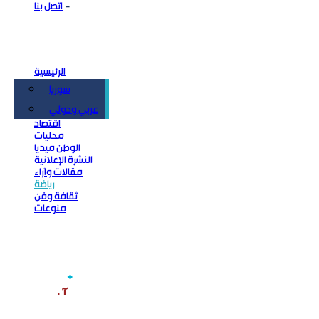
اتصل بنا
الرئيسية
سوريا
سياسة
عربي ودولي
اقتصاد
محليات
الوطن ميديا
النشرة الإعلانية
مقالات وآراء
رياضة
ثقافة وفن
منوعات
‫آخر