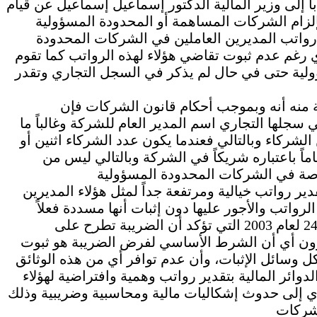
ً إلى وزير المالية الدكتور إسماعيل إسماعيل عن قيام
زام الشركات المساهمة أو المحدودة المسؤولية
واتب المديرين العاملين في الشركات المحدودة
رغم عدم ثبوت تقاضي هؤلاء لهذه الرواتب كما تقوم
ولية حتى في حال لم يذكر في السجل التجاري وتقدر
منه أنه وبموجب أحكام قانون الشركات فإن
جلها التجاري اسم المدير العام للشركة وغالباً ما
لشركاء وبالتالي فعندما يكون عدد الشركاء اثنين أو
اماً باعتباره شريكاً في الشركة وبالتالي ليس من
دير رواتب خيالية ومرتفعة جداً لمثل هؤلاء المديرين
اتب والأجور عليها دون إثبات أنها مسددة فعلاً
يجعلها تخالف ما نصت عليه المادة 66 من القانون 24 لعام 2003 التي تؤكد أن الضريبة تطرح على
ديرون أي أن الشرط الأساسي لفرض الضريبة هو ثبوت
ل وسائل الإثبات، وأن عدم توافر أي من هذه الوثائق
دوائر المالية بتقدير رواتب وهمية وافتراضية لهؤلاء
دي إلى حدوث إشكاليات مالية ومحاسبية وضريبية وذلك