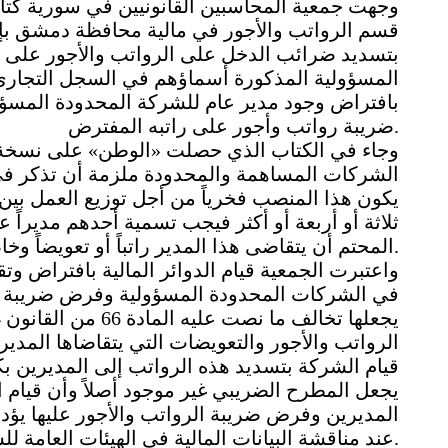
وجهت جمعية المحاسبين القانونيين في سورية كتابا
قسم الرواتب والأجور في مالية محافظة دمشق بإل
بتسديد ضرائب الدخل على الرواتب والأجور على ر
المسؤولية المذكورة أسماؤهم في السجل التجاري 
بافتراض وجود مدير عام للشركة المحدودة المسؤ
ضريبة رواتب وأجور على راتبه المفترض.
وجاء في الكتاب الذي حصلت «الوطن» على نسخة 
الشركات المساهمة والمحدودة ملزمة أن تذكر في س
يكون هذا المنصب فخرياً من أجل توزيع العمل بين ا
ثلاثة أو أربعة أو أكثر فيجب تسمية أحدهم مديراً ع
المحتم أن يتقاضى هذا المدير راتباً أو تعويضاً وخاصة في الشركات المحدودة المسؤولية.
واعتبرت الجمعية قيام الدوائر المالية بافتراض وتق
في الشركات المحدودة المسؤولية وفرض ضريبة الرو
الرواتب والأجور والتعويضات التي يتقاضاها الم
قيام الشركة بتسديد هذه الرواتب إلى المديرين بك
يجعل المطرح الضريبي غير موجود أصلاً وأن قيام ال
المديرين وفرض ضريبة الرواتب والأجور عليها يؤ
عند مناقشة البيانات المالية في الهيئات العامة للشركات.