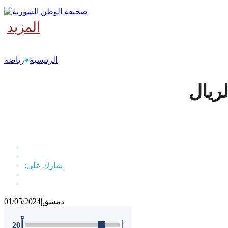
المزيد
‫آخر
الرئيسية
رياضة
لريال
دمشق
|
01/05/2024
أ
20
أ