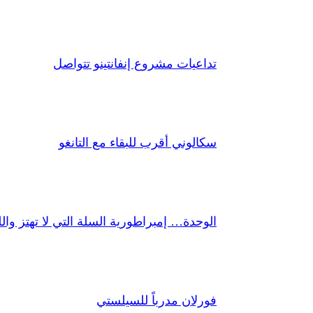
تداعيات مشروع إنفانتينو تتواصل
سكالوني أقرب للبقاء مع التانغو
الوحدة… إمبراطورية السلة التي لا تهتز واللقب
فورلان مدرباً للسيلستي