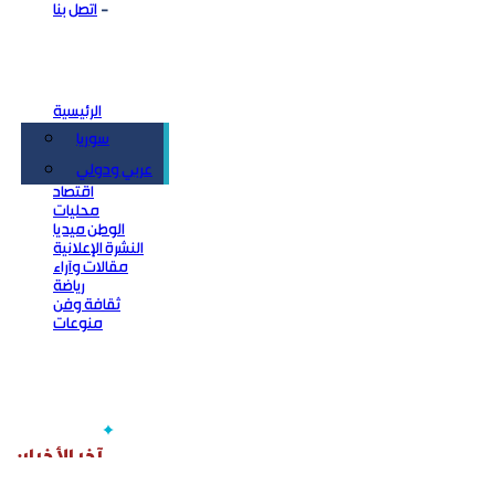
اتصل بنا
الرئيسية
سوريا
سياسة
عربي ودولي
اقتصاد
محليات
الوطن ميديا
النشرة الإعلانية
مقالات وآراء
رياضة
ثقافة وفن
منوعات