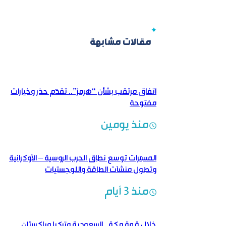
مقالات مشابهة
اتفاق مرتقب بشأن “هرمز”.. تقدّم حذر وخيارات
مفتوحة
منذ يومين
المسيّرات توسع نطاق الحرب الروسية – الأوكرانية
وتطول منشآت الطاقة واللوجستيات
منذ 3 أيام
خلال قمة مكة.. السعودية وتركيا وباكستان