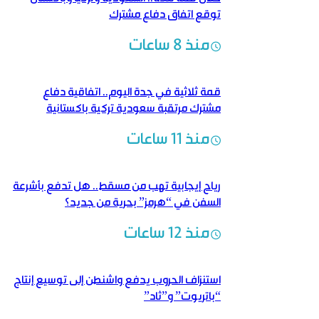
توقع اتفاق دفاع مشترك
منذ 8 ساعات
قمة ثلاثية في جدة اليوم.. اتفاقية دفاع
مشترك مرتقبة سعودية تركية باكستانية
منذ 11 ساعات
رياح إيجابية تهب من مسقط.. هل تدفع بأشرعة
السفن في “هرمز” بحرية من جديد؟
منذ 12 ساعات
استنزاف الحروب يدفع واشنطن إلى توسيع إنتاج
“باتريوت” و”ثاد”