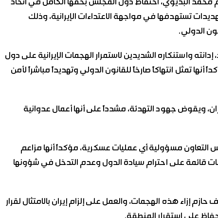
سم محمد البديوي، احتفاظ دول المجلس بحقها الكامل في اتخاذ
تهديدات تستهدفها في مواجهة الاعتداءات الإيرانية، وذلك
، إدانته واستنكاره الشديدين لاستمرار الهجمات الإيرانية على دول
أنها تمثل انتهاكاً صارخاً للقانون الدولي وتهديداً مباشراً لأمن
ران، ويقوض جهود التهدئة، مشدداً على أنها أعمال عدوانية
لس التعاون مسؤولية أي عمليات عسكرية، مؤكداً أنها مزاعم
سات قائمة على احترام سيادة الدول وعدم التدخل في شؤونها
ازم إزاء هذه الهجمات، والعمل على إلزام إيران بالامتثال لقرار