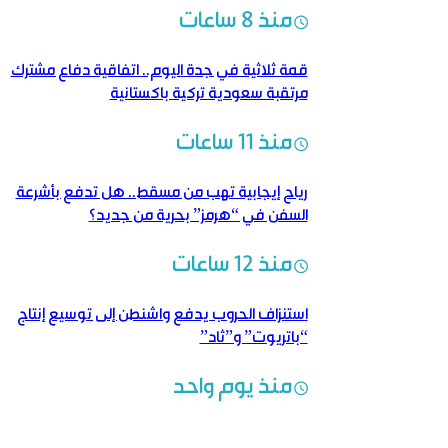
منذ 8 ساعات
قمة ثلاثية في جدة اليوم.. اتفاقية دفاع مشترك
مرتقبة سعودية تركية باكستانية
منذ 11 ساعات
رياح إيجابية تهب من مسقط.. هل تدفع بأشرعة
السفن في “هرمز” بحرية من جديد؟
منذ 12 ساعات
استنزاف الحروب يدفع واشنطن إلى توسيع إنتاج
“باتريوت” و”ثاد”
منذ يوم واحد