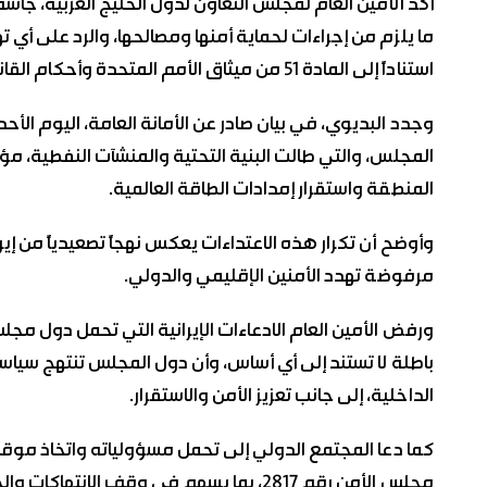
أكد الأمين العام لمجلس التعاون لدول الخليج العربية، جا
ما يلزم من إجراءات لحماية أمنها ومصالحها، والرد على أي 
استناداً إلى المادة 51 من ميثاق الأمم المتحدة وأحكام القانون الدولي.
وجدد البديوي، في بيان صادر عن الأمانة العامة، اليوم الأحد
المجلس، والتي طالت البنية التحتية والمنشآت النفطية، مؤكداً 
المنطقة واستقرار إمدادات الطاقة العالمية.
وأوضح أن تكرار هذه الاعتداءات يعكس نهجاً تصعيدياً من إي
مرفوضة تهدد الأمنين الإقليمي والدولي.
ورفض الأمين العام الادعاءات الإيرانية التي تحمل دول مج
باطلة لا تستند إلى أي أساس، وأن دول المجلس تنتهج سيا
الداخلية، إلى جانب تعزيز الأمن والاستقرار.
كما دعا المجتمع الدولي إلى تحمل مسؤولياته واتخاذ موقف ح
مجلس الأمن رقم 2817، بما يسهم في وقف الانتهاكات والحفاظ على استقرار المنطقة.