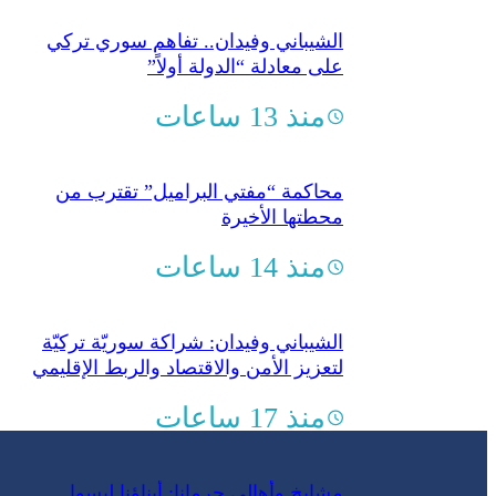
الشيباني وفيدان.. تفاهم سوري تركي
على معادلة “الدولة أولاً”
منذ 13 ساعات
محاكمة “مفتي البراميل” تقترب من
محطتها الأخيرة
منذ 14 ساعات
الشيباني وفيدان: شراكة سوريّة تركيّة
لتعزيز الأمن والاقتصاد والربط الإقليمي
منذ 17 ساعات
مشايخ وأهالي جرمانا: أبناؤنا ليسوا