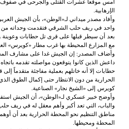
أمس موقعاً عشرات القتلى والجرحى في صفوف تنظ
الإرهابية.
وأفاد مصدر ميداني لـ«الوطن»، بأن الجيش العر
واحد في ريف حلب الشرقي فتقدمت وحداته من قري
بعد أن سيطر قبلها على قرى تل حطابات وعوينة و
مع المزارع المحيطة بها غرب مطار «كويرس» ال
وأضاف المصدر: إن الجيش غدا على مشارف المح
داعش الذين كانوا يتوقعون مواصلته تقدمه باتجاه
حطابات إلا أنه خاتلهم بعملية مفاجئة متقدماً إلى 
الحرارية من دون الانتظار حتى إكمال الطوق الذ
كويرس إلى «الشيخ نجار» الصناعية.
وأوضح خبير عسكري لـ«الوطن»، أن الجيش استفاد
والباب، التي تعد أكبر وأهم معقل له في ريف ح
مناطق التنظيم نحو المحطة الحرارية بعد أن أوه
المحطة ومحيطها.