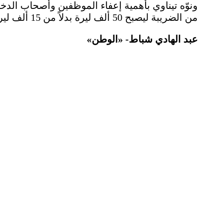
ونوّه تيناوي بأهمية إعفاء الموظفين وأصحاب الدخل
من الضريبة ليصبح 50 ألف ليرة بدلاً من 15 ألف ليرة وهو الحدّ المعمول به حالياً.
عبد الهادي شباط- «الوطن»