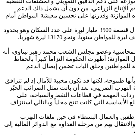
لدعم الاجتماعي، موزعة على دعم الدقيق التمويني والمشتقات النفطية
م الإنتاج الزراعي، من دون أن يشمل ذلك الدعم
ذه الموازنة وقدرتها على تحسين معيشة المواطن أمام
وفي حسبة بسيطة لقيمة الدعم الاجتماعي من خلال قسمة 3500 مليار ليرة على عدد السكان وهو بحدود
22.14 مليون نسمة، نجدها تمثل دعماً بقيمة 158 ألف ليرة للمواطن سنوياً، ونحو 13170 ليرة شهرياً،
المحاسبية وعضو مجلس الشعب محمد زهير تيناوي، أنه
وازنة؛ أظهرت الحكومة التزاماً كبيراً بالحفاظ
ية للمواطنين وخلق آليات تضمن إيصال الدعم
نها طموحة، لكنها قد تكون مخيبة للآمال إذ لم تترافق
التهرب الضريبي، بعد أن باتت تمثل الضرائب الحيّز
واردات المهمة في قطاعات النفط والسياحة، على
لع الأساسية التي كانت تنتج محلياً وبالتالي استنزاف
وظفين والعمال البسطاء في حين ملفات التهرب
الانتقال بهم من مرحلة العداوة مع الدوائر المالية إلى
.