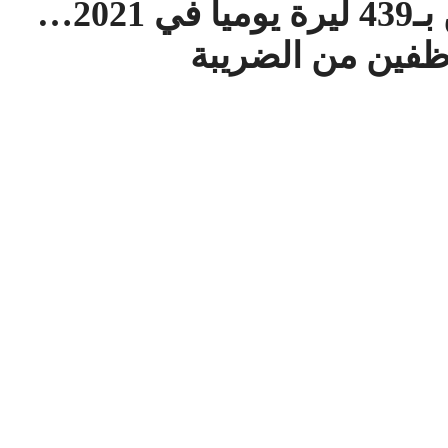
الحكومة تنوي دعم المواطن بـ439 ليرة يومياً في 2021…
ظفين من الضريبة