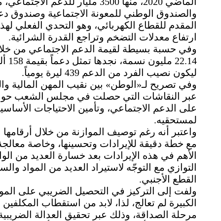
الماضي 2020، منها 3500 مليار ل
والصندوق الوطني للمعونة الاجتماعية وصندوق دع
المقدم للقطاع الكهربائي، وهو التحدي الفعلي له
ارتفاع معدلات التضخم وتراجع القدرة الشرائية.
ليكون نصيب الفرد من الدعم 439 ليرة يومياً.
وفي تصريح لـ«الوطن» بين نقيب المهن المالية و
عبر النقاشات التي حصلت في مجلس الشعب حول الم
على الدعم الاجتماعي، وتأمين الاحتياجات الأساس
لمستحقيه.
واعتبر أنه رغم توصيف الموازنة من خلال أرقامها بأ
مع خطة دقيقة للإيرادات وتحسينها، وخاصة معالجة 
الأهم في هذه الإيرادات بعد خسارة العديد من ال
التوازي مع التوجّه لاستيراد العديد من المواد والس
القطع الأجنبي.
ولفت إلى التركيز في التحصيل الضريبي على الم
الكبيرة لم تعالج، لذا، لابد من استقطاب المكلفين و
مرحلة الصداقة، وذلك عبر تحقيق العدالة الضريبية