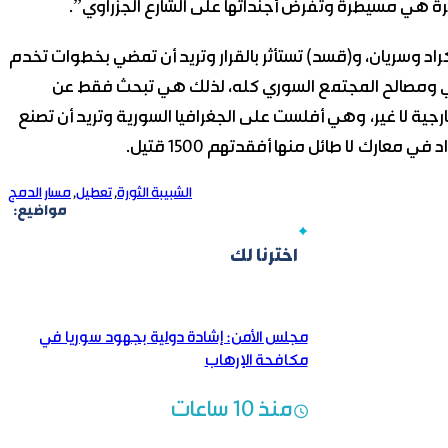
رة هي مسيطرة وتفرض أجنداتها على الشارع الجزراوي”.
د وسريان، و(قسد) تستأثر بالقرار وتريد أن تمضي بخطوات تخدم
وي ومصالح المجتمع السوري كله، لذلك هي تبحث فقط عن
رجية لا غير، وهي أفلست على الجغرافيا السورية وتريد أن تصنع
معارك لا طائل منها أفقدتهم 1500 قتيل.
الشبيبة الثورة
,
تعطيل
,
مسار الدمج
مواضيع:
اخترنا لك
مجلس الأمن: إشادة دولية بجهود سوريا في
مكافحة الإرهاب
منذ 10 ساعات