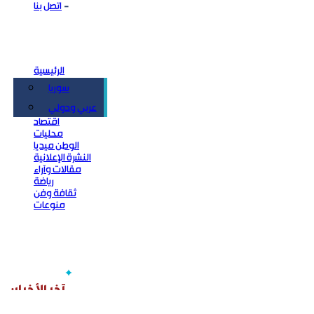
اتصل بنا
الرئيسية
سوريا
سياسة
عربي ودولي
اقتصاد
محليات
الوطن ميديا
النشرة الإعلانية
مقالات وآراء
رياضة
ثقافة وفن
منوعات