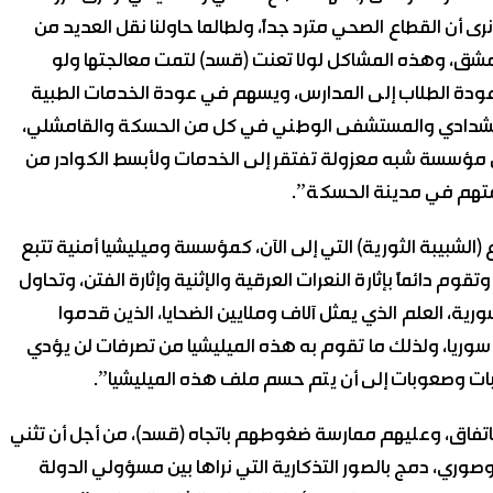
رى أن القطاع الصحي مترد جداً، ولطالما حاولنا نقل العديد من
دمشق، وهذه المشاكل لولا تعنت (قسد) لتمت معالجتها ولو
 عودة الطلاب إلى المدارس، ويسهم في عودة الخدمات الطبية
شدادي والمستشفى الوطني في كل من الحسكة والقامشلي،
مؤسسة شبه معزولة تفتقر إلى الخدمات ولأبسط الكوادر من
متهم في مدينة الحسكة”.
الشبيبة الثورية) التي إلى الآن، كمؤسسة وميليشيا أمنية تتبع
م دائماً بإثارة النعرات العرقية والإثنية وإثارة الفتن، وتحاول
ورية، العلم الذي يمثل آلاف وملايين الضحايا، الذين قدموا
وريا، ولذلك ما تقوم به هذه الميليشيا من تصرفات لن يؤدي
ت وصعوبات إلى أن يتم حسم ملف هذه الميليشيا”.
ا الاتفاق، وعليهم ممارسة ضغوطهم باتجاه (قسد)، من أجل أن تثني
وري، دمج بالصور التذكارية التي نراها بين مسؤولي الدولة