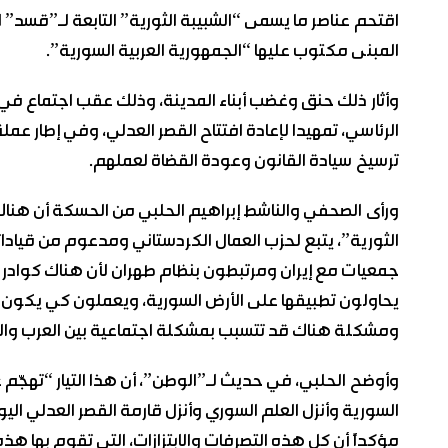
اقتحم عناصر ما يسمى “الشبيبة الثورية” التابعة لـ”قسد”
المبنى مكتوب عليها “الجمهورية العربية السورية”.
وأثار ذلك حنق وغضب أبناء المدينة، وذلك عقب اجتماع في
الرئاسي، تمهيدا لإعادة افتتاح القصر العدلي، وفي إطار
ترسيخ سيادة القانون وعودة القضاة لعملهم.
ورأى الصحفي والناشط إبراهيم الحلبي من الحسكة أن هناك تيا
الثورية”، يتبع لحزب العمال الكردستاني ومدعوم من قيا
جمعيات مع إيران ومرتبطون بنظام طهران لأن هناك كوادر تت
يحاولون تطبيقها على الأرض السورية، ويعملون كي يكون
ومشكلة هناك قد تتسبب بمشكلة اجتماعية بين العرب وال
وأوضح الحلبي، في حديث لـ”الوطن”، أن هذا التيار “تهجّم 
السورية وأنزل العلم السوري وأنزل قارمة القصر العدلي ال
مؤكداً أن كل هذه التصرفات والابتزازات، التي تقوم بها هذ