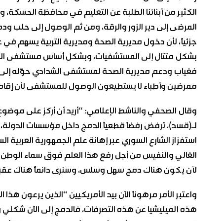
الكثير من أبنائنا الطلبة عن التعليم في محافظة الحسكة، ون
المرضى إلى دير الزور والرقة، ومن ثم الوصول إلى حلب و
جزئياً، لأن دخول مديرية الصحة ومديرية التربية يسهم في
بشكل متتال إلى المستشفيات، وبشكل أساس مستشفى ال
فغياب ودعم مديرية الصحة لمستشفى الشدادي حوّله إلى 
ممرضين وأطباء لا يستطيعون الوصول للمستشفى لأن إقا
وقال الصحفي والناشط الإعلامي: “أريد أن أركز على موضوع (
لـ(قسد)، ترفض رفضاً قطعياً الدمج داخل مؤسسات الدولة، وتقو
استفزاز الشارع السوري عبر إهانة علم الجمهورية العربية الس
الغالي والنفيس من أجل رفع هذا العلم فوق سماء الوطن س
لأن يكون هناك دمج سهل وسلس، وسنرى دائماً هناك عقبا
واعتبر الأمر مرهوناً الآن بيد الأمريكيين “الذين يرعون هذ
هذه الميليشيا عن هذه التصرفات، فالدمج إلى الآن شكلي وص