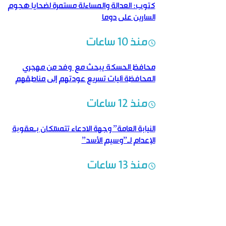
كتوب: العدالة والمساءلة مستمرة لضحايا هجوم
السارين على دوما
منذ 10 ساعات
محافظ الحسكة يبحث مع وفد من مهجري
المحافظة آليات تسريع عودتهم إلى مناطقهم
منذ 12 ساعات
النيابة العامة” وجهة الادعاء تتمسّكان بـعقوبة
الإعدام لـ”وسيم الأسد”
منذ 13 ساعات