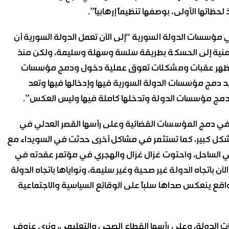
اتها الأولى، بوصفها تنظيماً إرهابياً”.
مؤسسات الدولة السورية “إلى الآن تعمل الدولة السورية أن
لأمنية إلى الحسكة بطريقة سلسة وسهلة وسليمة، ولكن منذ
نصل “قسد” وتظهر عقبات ومشكلات تعوق عملية دخول ودمج مؤسسات
يد دمج مؤسسات الدولة السورية فيها وإدخالها فيها وتعد
تدمج مؤسسات الدولة وتدخلها كاملة فيها وليس العكس”.
ة في دمج المؤسسات القضائية وعلى رأسها القصر العدلي في
كل كبير، كما تستثمر في مشاكل أخرى حدثت في السويداء مع
ي الساحل، واحتوت غزال غزال والهجري في مؤتمر عقدته في
 باتجاه الدولة غير صحية وغير سليمة، ونواياها باتجاه الدولة
قع ينعكس صداها سلباً على الوقائع السياسية والاجتماعية
ات الدولة، وعلى رأسها القطاع الصحي والتعليمي، ونرى عزوف