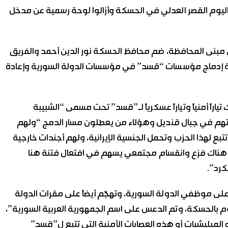
 اليوم القصر العدلي في الحسكة وأزالوا لوحة رسمية عن مدخل
 مبنى المحافظة، ضم محافظ الحسكة نور الدين أحمد والفريق
 عملة إدماج مؤسسات “قسد” في مؤسسات الدولة السورية وإعادة
راً أمنياً وتياراً عسكرياً لـ”قسد” تحت مسمى “الشبيبة
داتهم في جبال قنديل وهؤلاء من يعطلون مسار الدمج “ولهم
بع لهذا الحزب وتحمل الجنسية الإيرانية، ولهم أجندات خارجية
 هناك فزع وانقسام مجتمعي يسهم في افتعال فتنة هنا
كرد”.
على موظفي الدولة السورية، وتهجّم أيضاً على مقرات الدولة
يوم بالحسكة، وتم الدعس على اسم الجمهورية العربية السورية”،
ه الميليشيات أو هذه العصابات الأمنية التي تتبع ل”قسد”