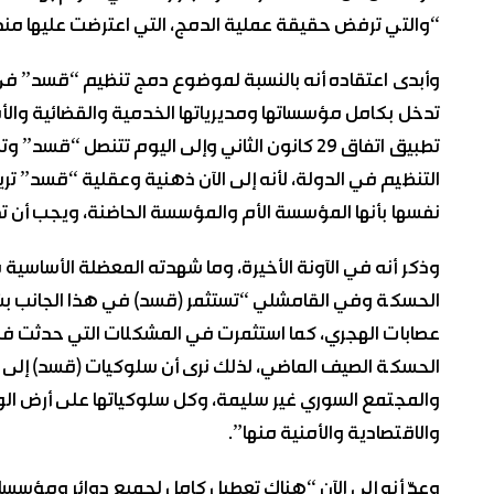
“والتي ترفض حقيقة عملية الدمج، التي اعترضت عليها منذ لحظ
وأبدى اعتقاده أنه بالنسبة لموضوع دمج تنظيم “قسد” في 
تدخل بكامل مؤسساتها ومديرياتها الخدمية والقضائية وا
تطبيق اتفاق ٢٩ كانون الثاني وإلى اليوم تت
التنظيم في الدولة، لأنه إلى الآن ذهنية وعقلية “قسد” تر
نفسها بأنها المؤسسة الأم والمؤسسة الحاضنة، ويجب أن 
وذكر أنه في الآونة الأخيرة، وما شهدته المعضلة الأساسي
الحسكة وفي القامشلي “تستثمر (قسد) في هذا الجانب بش
عصابات الهجري، كما استثمرت في المشكلات التي حدثت ف
الحسكة الصيف الماضي، لذلك نرى أن سلوكيات (قسد) إلى الآن
والمجتمع السوري غير سليمة، وكل سلوكياتها على أرض الوا
والاقتصادية والأمنية منها”.
وعدّ أنه إلى الآن “هناك تعطيل كامل لجميع دوائر ومؤسس