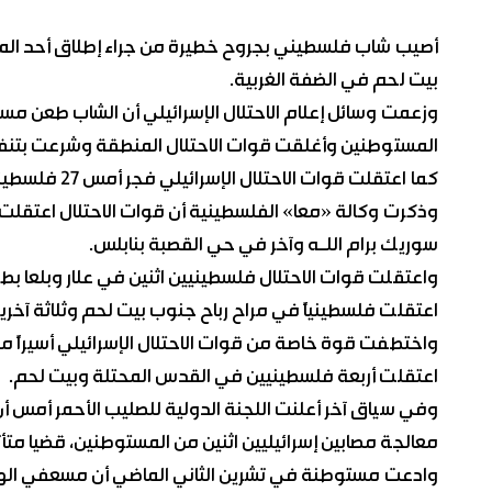
أصيب شاب فلسطيني بجروح خطيرة من جراء إطلاق أحد المست
بيت لحم في الضفة الغربية.
وزعمت وسائل إعلام الاحتلال الإسرائيلي أن الشاب طعن مست
المستوطنين وأغلقت قوات الاحتلال المنطقة وشرعت بتنف
كما اعتقلت قوات الاحتلال الإسرائيلي فجر أمس 27 فلسطينياً خلال حملة مداهمات واسعة في مختلف أنحاء الضفة الغربية.
سوريك برام اللـه وآخر في حي القصبة بنابلس.
واعتقلت قوات الاحتلال فلسطينيين اثنين في علار وبلعا بط
اعتقلت فلسطينياً في مراح رباح جنوب بيت لحم وثلاثة آخري
واختطفت قوة خاصة من قوات الاحتلال الإسرائيلي أسيراً محر
اعتقلت أربعة فلسطينيين في القدس المحتلة وبيت لحم.
وفي سياق آخر أعلنت اللجنة الدولية للصليب الأحمر أمس أن
معالجة مصابين إسرائيليين اثنين من المستوطنين، قضيا متأ
وادعت مستوطنة في تشرين الثاني الماضي أن مسعفي الهلال