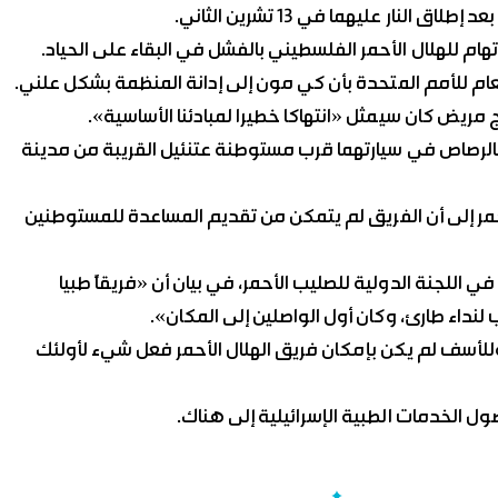
ار عليهما في 13 تشرين الثاني.
تهام للهلال الأحمر الفلسطيني بالفشل في البقاء على الحياد.
لعام للأمم المتحدة بأن كي مون إلى إدانة المنظمة بشكل علني.
 مريض كان سيمثل «انتهاكا خطيرا لمبادئنا الأساسية».
ام يعقوب ليتمان وابنه البالغ من العمر 18 عاماً بالرصاص في سيارتهما قرب مستوطنة عتنئيل القريبة من مدينة
حمر إلى أن الفريق لم يتمكن من تقديم المساعدة للمستوطنين
 اللجنة الدولية للصليب الأحمر، في بيان أن «فريقاً طبيا
لنداء طارئ، وكان أول الواصلين إلى المكان».
للأسف لم يكن بإمكان فريق الهلال الأحمر فعل شيء لأولئك
ول الخدمات الطبية الإسرائيلية إلى هناك.