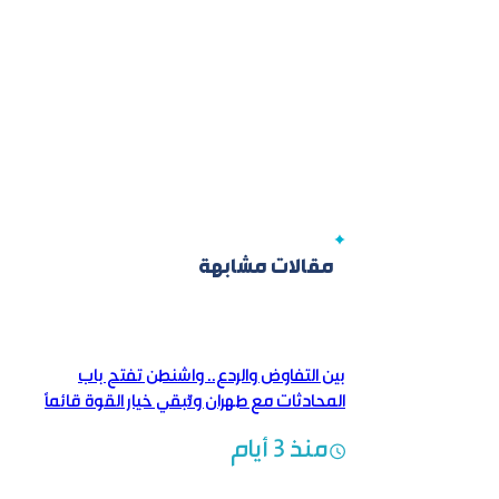
مقالات مشابهة
بين التفاوض والردع.. واشنطن تفتح باب
المحادثات مع طهران وتُبقي خيار القوة قائماً
منذ 3 أيام