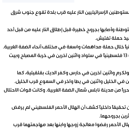
وطنين الإسرائيليين النار عليه قرب بلدة تقوع جنوب شرق
وطنة وأصابها بجروح خطيرة قبل إطلاق النار عليه من قبل أحد
يذ حملة تفتيش.
وذكرت وكالة «معا» الفلسطينية أن قوات الاحتلال اعتقلت 13 فلسطينياً في سلواد واثنين آخرين في خربة المصباح وبيت
ولكرم واثنين آخرين في حارس وكفر الديك بقلقيلية، كما
ن في الخليل واثنين في يطا وآخر في السموع قرب الخليل.
راً من مدينة نابلس شمال الضفة الغربية. وكانت قوات الاحتلال
 تحقيقاً داخلياً كشف أن الهلال الأحمر الفلسطيني لم يرفض
ثرين بجروحهما.
 الأحمر رفضوا معالجة زوجها وابنها بعد مهاجمتهما قرب