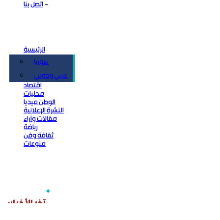
اتصل بنا
الرئيسية
سوريا
سياسة
عربي ودولي
اقتصاد
محليات
الوطن ميديا
النشرة الإعلانية
مقالات وآراء
رياضة
ثقافة وفن
منوعات