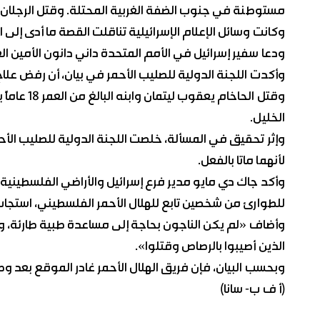
مستوطنة في جنوب الضفة الغربية المحتلة. وقتل الرجلان بعد إطلاق الن
وكانت وسائل الإعلام الإسرائيلية تناقلت القصة ما أدى إلى ا
ودعا سفير إسرائيل في الأمم المتحدة داني دانون الأمين ا
وأكدت اللجنة الدولية للصليب الأحمر في بيان، أن رفض علاج
وقتل الحاخ
الخليل.
وإثر تحقيق في المسألة، خلصت اللجنة الدولية للصليب الأ
لأنهما ماتا بالفعل.
وأكد جاك دي مايو مدير فرع إسرائيل والأراضي الفلسطينية في
للطوارئ من شخصين تابع للهلال الأحمر الفلسطيني، استجاب 
وأضاف «لم يكن الناجون بحاجة إلى مساعدة طبية طارئة، و
الذين أصيبوا بالرصاص وقتلوا».
وبحسب البيان، فإن فريق الهلال الأحمر غادر الموقع بعد وص
(أ ف ب- سانا)