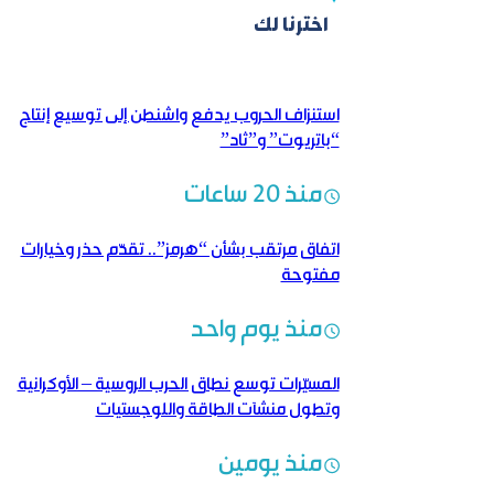
اخترنا لك
استنزاف الحروب يدفع واشنطن إلى توسيع إنتاج
“باتريوت” و”ثاد”
منذ 20 ساعات
اتفاق مرتقب بشأن “هرمز”.. تقدّم حذر وخيارات
مفتوحة
منذ يوم واحد
المسيّرات توسع نطاق الحرب الروسية – الأوكرانية
وتطول منشآت الطاقة واللوجستيات
منذ يومين