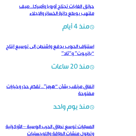
حرائق الغابات تجتاح أوروبا وأميركا.. صيف
ملتهب يوسّع دائرة الخسائر والإجلاء
منذ 4 أيام
استنزاف الحروب يدفع واشنطن إلى توسيع إنتاج
“باتريوت” و”ثاد”
منذ 20 ساعات
اتفاق مرتقب بشأن “هرمز”.. تقدّم حذر وخيارات
مفتوحة
منذ يوم واحد
المسيّرات توسع نطاق الحرب الروسية – الأوكرانية
وتطول منشآت الطاقة واللوجستيات