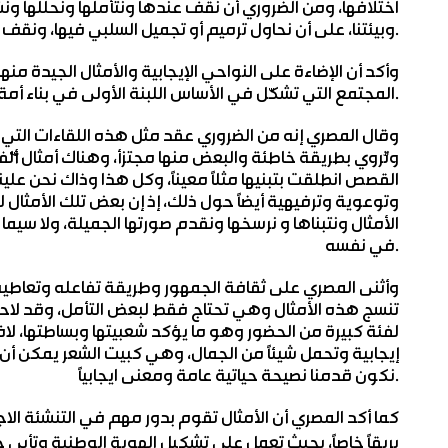
اختلافها، ومن الضروري أن نقف عندها ونتأملها ونحللها ونشر
وبيئتنا، على أن نحاول ترميم أو تجميل السلبي فيها، ونقف أيضاً على الجانب الآخر عند الأمثال التي لا توافقنا منتقدين له.
وأكد أن الإضاءة على النواحي الإيجابية والأمثال الجيدة منه
المجتمع التي تشكّل في الأساس اللبنة الأولى في بناء أمة سليمة ومجتمع معافى.
وقال المصري إنه من الضروري عقد مثل هذه اللقاءات التي ت
وتُروي بطريقة خاطئة والبعض منها مجتزأ، وهناك أمثال 
القصص انطلقت بتبنيها مثلاً معيناً، وكل هذا وذاك نحن علي
وتوعوية وترفيهية أيضاً حول ذلك، إذ إن بعض تلك الأمثال
الأمثال ونتبناها و نرسخها ونقدم صورتها الجميلة، ولا سيم
في نفسه.
وأثنى المصري على ثقافة الجمهور وطريقة تفاعله وتعاطيه م
تنسج هذه الأمثال وهي تحتاج فقط لبعض التأمل، وقد لاحظ
لفئة كبيرة من الحضور وهو ما يؤكد شعبيتها وبساطتها، لاف
إيجابية وتحمل شيئاً من الجمال، وهي كبيت الشعر يمكن 
نكون قدمنا نصيحة حياتية عامة ومعنى ايجابياً.
كما أكد المصري أن الأمثال تقوم بدور مهم في التنشئة الاج
بريقاً خاصاً، بحيث تعمل على تشكيل الهوية الوطنية وتأبى حيا