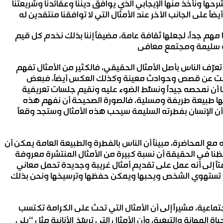
حها ونأخذ منها الإيجابي الذي يوافق ديننا وعقائدنا وشريعتنا
ا مهم جداً، لجعلها ثقافة عامة، مضيفاً إننا بذلك نخدم كل قيم
عرّف الناس بأصل الأمثال الحقيقي، فالكثير من الأمثال تفهم
أُلّفت عن قصص وحوادث معينة وكذلك العكس أيضاً، فبعض
نا أن نمحصه جيداً ونسلّط الضوء عليه ونقيم جلسات تعريفية
 لها طبيعة طريفة ومسلية، فالصورة الصحيحة أن نفهم هذه
ا أن الإنسان بفطرته السليمة سيحب هذه الأمثال وستجد وقعاً
ع المحاضرة، مبيناً أن الناس بالفطرة والطبيعة العامة يمكن أن
نا في الحقيقة أن نسبة كبيرة من الأمثال المنتشرة معروفة
تاً إلى أنه عمل على تقديم أمثال غريبة وجديدة تحمل معاني
أن تستهوي الشخص ويحبها ويمكن حفظها وترسيخها ونحن بذلك
تماعية، مشيراً إلى أن الأمثال التي تحث على الكرامة تكتسب
ة المهانة والتبعية، وأن الأمثال التي ترسّخ الأنانية مثل “يلي