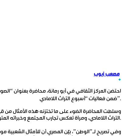
مصعب أيوب
احتضن المركز الثقافي في أبو رمانة، محاضرة بعنوان “الصور 
ضمن فعاليات “أسبوع التراث اللامادي”.
وسلطت المحاضرة ‏الضوء على ما ‏تختزنه هذه الأمثال من قيم 
التراث اللامادي، ومرآة تعكس تجارب المجتمع وخبراته المتراكمة ‏عبر الأجيال.
وفي تصريح لـ”الوطن”، بيّن المصري أن للأمثال الشعبية موق