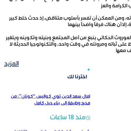
ته، ومن الممكن أن تفسر بأسلوب متناقض، إذ حدث خلط كبير
لموروث الحكائي ينبع من أصل المجتمع وبنيته وتكوينه ويتغير
افظ على ثباته ومرونته في وقت واحد، والتكنولوجيا الحديثة لا
المزيد
اخترنا لك
آمال سعد الدين تروي كواليس “كونان”: من
مجرد وظيفة إلى بناء جيل كامل
منذ 18 ساعات