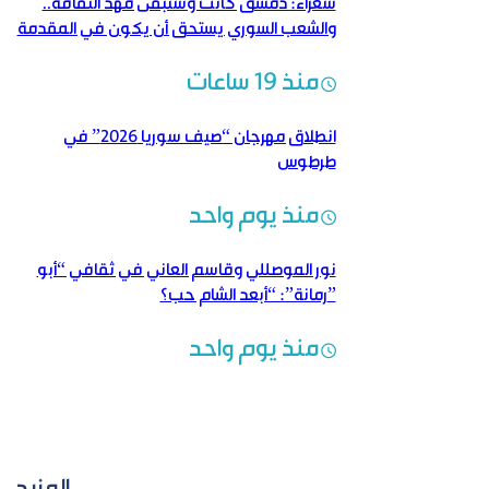
شعراء: دمشق كانت وستبقى مهد الثقافة..
والشعب السوري يستحق أن يكون في المقدمة
منذ 19 ساعات
انطلاق مهرجان “صيف سوريا 2026” في
طرطوس
منذ يوم واحد
نور الموصللي وقاسم العاني في ثقافي “أبو
رمانة”: “أبعد الشام حب؟”
منذ يوم واحد