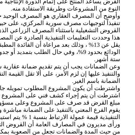
القرض يساعد المنتج على إتمام الدورة الإنتاجية
النوع من المشروعات وطريقة الاستفادة منه.
وأوضح أن المصرف العقاري هو المصرف الوحيد حت
تنفيذاً لتوجيهات مصرف سورية المركزي، على حين
القروض التشغيلية باستثناء المصرف الزراعي الذ
هذا وحددت التعليمات التنفيذية الصادرة عن المص
الودائع بحدود 9%، وفي حال الطلب بتمدي
ستة أشهر.
وعن الضمانات يجب أن يتم تقديم ضمانة عقارية 
الضمانة باسم الغير.
واشترطت أن يكون المشروع المطلوب تمويله جاهزاً
اشترطت أن يتم إجراء كشف فني على المشروع من 
مبلغ القرض قد صرف على المشروع وعلى مسؤولي
يقوم الفرع المعني بالتنفيذ على الضمانة مباشرة وي
التنفيذية قيمة عمولة الارتباط بنسبة 1 % يتم استيفاؤها من قيمة القرض الممنوح.
ورأى مديرون في المصارف العامة أن القروض ا
من حيث المدة والضمانات تجعل من الصعوبة بمكان