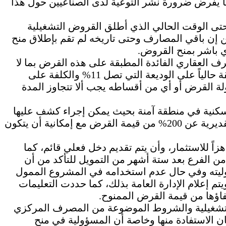
 ما يفرض ضرورة نشر التوعية لدى الصناعيين حول هذا
ى الوقت الحالي الذي أطلق القروض التشغيلية
 إن باقي المصارف وحتى تاريخه لم تقم بإطلاق منح
ي باشر بمنح القروض.
رف العقاري الفائدة المطبقة على هذه القرض بما لا
يقل عن 13% ، وذلك بعد مراعاة أن الفائدة المطبقة حالياً على الوديعة التي تصل 11% والكلفة على
د أو جدولة القرض أو أي من أقساطه يجب ألا تتجاوز المدة
سكنية في منطقة آمنة بحيث يمكن إجراء كشف عليها
والتنفيذ عليها إن لزم الأمر، على ألا تقل القيمة التقديرية عن 200% من قيمة القرض مع إمكانية أن يتكون
 للاستثمار، وأن يتم تقديم دخل فعلي قائم، كما
الفرع بعد ستة أشهر من التمويل للتأكد من أن
ته وفي حال عدم استخدامه في المشروع الممول
تم إعلام الإدارة العامة بذلك، كما حددت التعليمات
لتشغيلية والشروط الموضوعة من المصرف المركزي
 الاستفادة منها وخاصة أن المسؤولية في منح