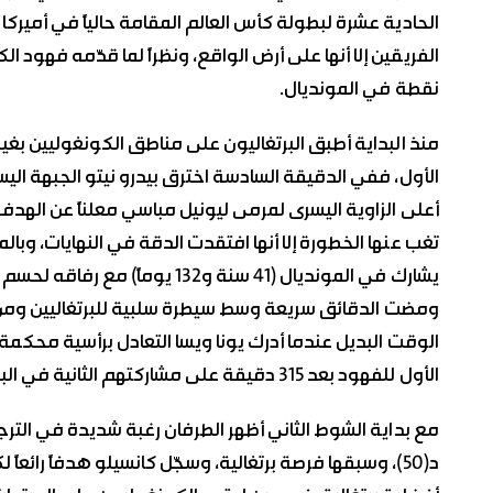
الحادية عشرة لبطولة كأس العالم المقامة حالياً في أميركا ا
الفريقين إلا أنها على أرض الواقع، ونظراً لما قدّمه فهود
نقطة في المونديال.
منذ البداية أطبق البرتغاليون على مناطق الكونغوليين بغي
الأول، ففي الدقيقة السادسة اخترق بيدرو نيتو الجبهة اليسر
أعلى الزاوية اليسرى لمرمى ليونيل مباسي معلناً عن الهد
تغب عنها الخطورة إلا أنها افتقدت الدقة في النهايات، وبال
يشارك في المونديال (41 سنة و132
ومضت الدقائق سريعة وسط سيطرة سلبية للبرتغاليين ومن 
الوقت البديل عندما أدرك يونا ويسا التعادل برأسية مح
الأول للفهود بعد 315 دقيقة على مشاركتهم الثانية في البطولة، وعليه انتهى الشوط الأول.
مع بداية الشوط الثاني أظهر الطرفان رغبة شديدة في الترج
د(50)، وسبقها فرصة برتغالية، وسجّل كانسيلو هدفاً رائعا