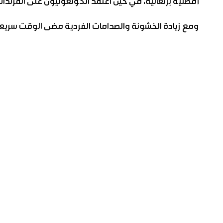
أفضلية برتغالية، في حين اعتمد الكونغوليون على المرتدات ا
ومع زيادة الخشونة والصدامات الفردية مضى الوقت سريعاً عل