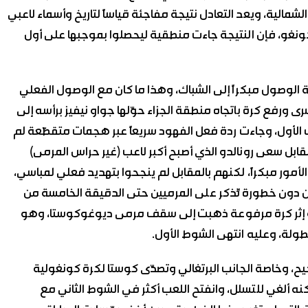
لشمالية، ويعد التعادل نتيجة مفاجئة قياساً لتاريخ وأسماء لاعبي
 الكونغو، فإن النتيجة جاءت منطقية ليحصلوا بموجبها على أول
ة الوصول مبكراً إلى الشباك، وهذا ما كان مع الوصول الفعلي
ى ورفع كرة باتجاه منطقة الجزاء حوّلها جواو نيفيز برأسه إلى
ف الأول، وجاءت ردة فعل الفهود سريعاً عبر هجمات متقطّعة لم
مقابل سعى رونالدو الذي أصبح أكبر لاعب (غير حراس المرمى)
 يوماً) مع رفاقه لحسم الأمور مبكراً، لكنهم بالمقابل لم ينجحوا بتهديد فعلي لمباسي،
دون خطورة تُذكر على المرميين حتى الدقيقة الخامسة من
كمة إثر كرة مرفوعة ذهبت إلى سقف مرمى ديوغوكوستا، وهو
يح، وخاصة الجانب البرتغالي وتصدّى كوستا لكرة كونغولية
ً لكنه ألغي للتسلل، وانفتح اللعب أكثر في الشوط الثاني مع