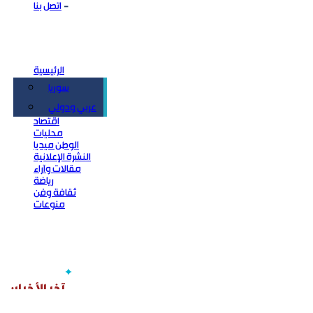
اتصل بنا
الرئيسية
سوريا
سياسة
عربي ودولي
اقتصاد
محليات
الوطن ميديا
النشرة الإعلانية
مقالات وآراء
رياضة
ثقافة وفن
منوعات