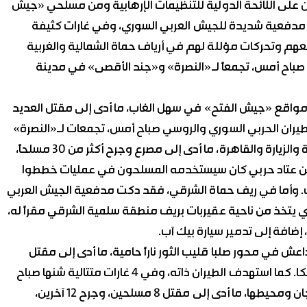
على اللائحة الدولية للتنظيمات الإرهابية ومن مسلحي «جيش
مدفعية شديدة للجيش العربي السوري، وفي غارات كثيفة
هم وتحركات مؤللة لهم في أرياف حماة الشمالية والغربية
باح أمس، تجمعاً لـ«النصرة» و«جند الأقصى» في مدينة
واقع «جيش الفتح» في سهل الغاب، ما أدى إلى مقتل العديد
يران الحربي السوري والروسي صباح أمس، تجمعات لـ«النصرة»
وكتائب «جيش الفتح»، وذلك في قرى تل واسط والمنصورة والزيارة والقاهرة، ما أدى إلى مصرع وجرح أكثر من 30 مسلحاً،
ما فيها من عتاد حربي كان سيستخدمه المسلحون في عمليات خططوا
. وأما في ريف حماة الشرقي، فقد دكت مدفعية الجيش العربي
يتخذ من ناحية عقيربات بريف منطقة سلمية الشرقي مقراً له،
إضافة إلى تدمير سيارة بيك آب.
 في محور ‏صلبا ‏قليب الثور ناراً حامية، ما أدى إلى مقتل
وجرح العديد منهم، وتدمير 3 سيارات مزودة برشاشات دوشكا. كما استهدف الطيران ذاته، وفي 4 غارات متتالية شنها صباح
أمس، مواقع مسلحي «جيش المجاهدين» في قرية الرهجان ومحيطها، ما أدى إلى مقتل 8 مسلحين، وجرح 12 آخرين،