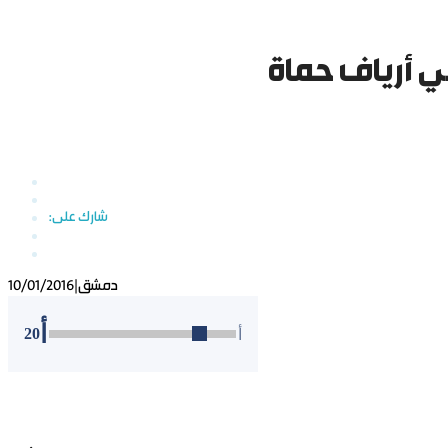
ي أرياف حماة
دمشق
|
10/01/2016
أ
20
أ