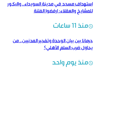
استهداف مسجد في مدينة السويداء.. والبكور
للمشايخ والعقلاء: ارفضوا الفتنة
منذ 11 ساعات
جرمانا بين بيان الوحدة وتفجير المدنيين.. من
يحاول ضرب السلم الأهلي؟
منذ يوم واحد