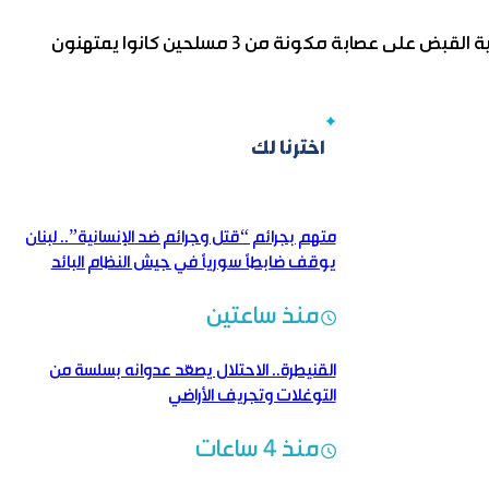
على صعيد آخر، ألقت إحدى الجهات الأمنية في مدينة سلمية القبض على عصابة مكونة من 3 مسلحين كانوا يمتهنون
اخترنا لك
متهم بجرائم “قتل وجرائم ضد الإنسانية”.. لبنان
يوقف ضابطاً سورياً في جيش النظام البائد
منذ ساعتين
القنيطرة.. الاحتلال يصعّد عدوانه بسلسة من
التوغلات وتجريف الأراضي
منذ 4 ساعات