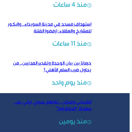
منذ 4 ساعات
استهداف مسجد في مدينة السويداء.. والبكور
للمشايخ والعقلاء: ارفضوا الفتنة
منذ 11 ساعات
جرمانا بين بيان الوحدة وتفجير المدنيين.. من
يحاول ضرب السلم الأهلي؟
منذ يوم واحد
الشيباني وفيدان.. تفاهم سوري تركي على
معادلة “الدولة أولاً”
منذ يومين