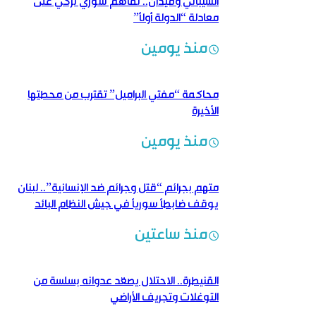
الشيباني وفيدان.. تفاهم سوري تركي على
معادلة “الدولة أولاً”
منذ يومين
محاكمة “مفتي البراميل” تقترب من محطتها
الأخيرة
منذ يومين
متهم بجرائم “قتل وجرائم ضد الإنسانية”.. لبنان
يوقف ضابطاً سورياً في جيش النظام البائد
منذ ساعتين
القنيطرة.. الاحتلال يصعّد عدوانه بسلسة من
التوغلات وتجريف الأراضي