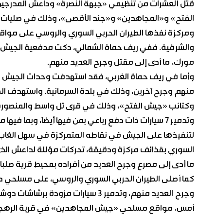
قتل العشرات من تنظيمي «جبهة النصرة» وداعش المدرجين 
الفتح» و«المجاهدين» و«جند الأقصى»، وذلك في صليات 
ومركزة نفذها الطيران الحربي السوري والروسي على مواقع
والشرقية. ففي ريف حماة الشمالي، دكت مدفعية الجيش ص
مورك، ما أدى إلى مقتل وجرح العديد منهم.
وأما في ريف حماة الغربي، فقد استهدفت وحدات الجيش م
منهم وجرح آخرين، وذلك في بلدة السرمانية. واستهدف الط
وتدمير 7 سيارات ذات دفع رباعي بمن فيها أيضاً، وب
لتنفيذها على الجيش في نقاطه المتمركزة في سهل الغاب
السوري بقذائف مركزة ودقيقة، تحركات مؤللة لداعش الذي 
ما أدى إلى مصرع وجرح العديد من أفراده بمحيط قرية صلبا، 
كما أصلى الطيران الحربي السوري والروسي، على مسلحي داعش