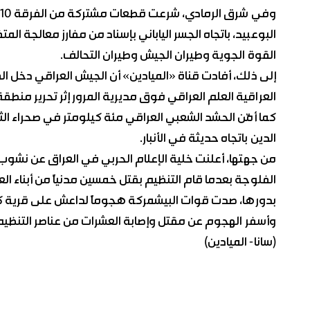
البوعبيد، باتجاه الجسر الياباني بإسناد من مفارز معالجة
القوة الجوية وطيران الجيش وطيران التحالف.
إلى ذلك، أفادت قناة «الميادين» أن الجيش العراقي دخل الق
العراقية العلم العراقي فوق مديرية المرور إثر تحرير منطق
كما أمّن الحشد الشعبي العراقي مئة كيلومتر في صحراء الث
الدين باتجاه حديثة في الأنبار.
من جهتها، أعلنت خلية الإعلام الحربي في العراق عن نش
الفلوجة بعدما قام التنظيم بقتل خمسين مدنياً من أبناء الع
بدورها، صدت قوات البيشمركة هجوماً لداعش على قرية كو
وأسفر الهجوم عن مقتل وإصابة العشرات من عناصر التنظ
(سانا- الميادين)