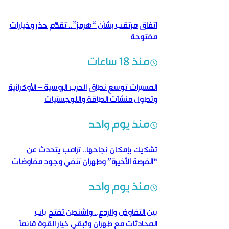
اتفاق مرتقب بشأن “هرمز”.. تقدّم حذر وخيارات
مفتوحة
منذ 18 ساعات
المسيّرات توسع نطاق الحرب الروسية – الأوكرانية
وتطول منشآت الطاقة واللوجستيات
منذ يوم واحد
تشكيك بإمكان نجاحها.. ترامب يتحدث عن
“الفرصة الأخيرة” وطهران تنفي وجود مفاوضات
منذ يوم واحد
بين التفاوض والردع.. واشنطن تفتح باب
المحادثات مع طهران وتُبقي خيار القوة قائماً