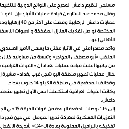
مسلحي تنظيم داعش المدرج على اللوائح الدولية للتنظيمات
وقال محمد عبد الستار من قيادة عمليات الأنبار: «إن القوات
عصابات داعش الإره
المختصة تواصل تفكيك المنازل المفخخة والعبوات الناسفة ا
الأهالي إليها.
وأكد مصدر أمني في الأنبار مقتل ما يسمى الأمير العسكر
الملقب «أبو مصطفى المهاجر» وتسعة من معاونيه خلال ع
من جانبها أعلنت قيادة عمليات بغداد أن «القوات العراقية
خلال عمليات تطهير منطقة البو شجل غرب بغداد» مشيرة إل
وقذائف المدفعية في منطقة الكيلو 14 جنوب بغداد.
وكانت القوات العراقية استكملت أمس الأول تطهير منطقة ا
داعش.
إلى ذلك وصلت
التعزيزات العسكرية لمعركة تحرير الموصل، في حين فجر 
تفخيخه بالبراميل المملوءة بمادة الـ«C4» شديدة الانفجار.