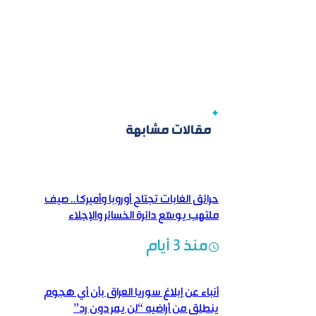
مقالات مشابهة
حرائق الغابات تجتاح أوروبا وأميركا.. صيف
ملتهب يوسّع دائرة الخسائر والإجلاء
منذ 3 أيام
أنباء عن إبلاغ سوريا العراق بأن أي هجوم
ينطلق من أراضيه “لن يمر دون رد”