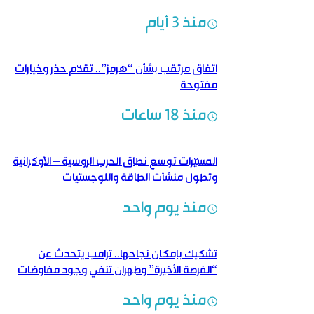
منذ 3 أيام
اتفاق مرتقب بشأن “هرمز”.. تقدّم حذر وخيارات
مفتوحة
منذ 18 ساعات
المسيّرات توسع نطاق الحرب الروسية – الأوكرانية
وتطول منشآت الطاقة واللوجستيات
منذ يوم واحد
تشكيك بإمكان نجاحها.. ترامب يتحدث عن
“الفرصة الأخيرة” وطهران تنفي وجود مفاوضات
منذ يوم واحد