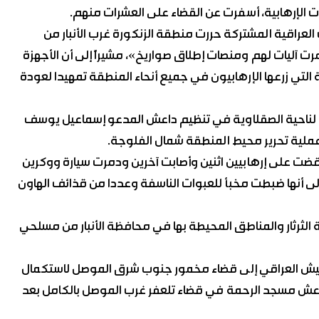
 الإرهابية، أسفرت عن القضاء على العشرات منهم.
 العراقية المشتركة حررت منطقة الزنكورة غرب الأنبار من
ابية وقضت على أكثر من 40 إرهابيا ودمرت آليات لهم ومنصات إطلاق صواريخ»، مشيراً إلى أن الأجهزة
لتي زرعها الإرهابيون في جميع أنحاء المنطقة تمهيدا لعودة
ي لناحية الصقلاوية في تنظيم داعش المدعو إسماعيل يوسف
ملية تحرير محيط المنطقة شمال الفلوجة.
 قضت على إرهابيين اثنين وأصابت آخرين ودمرت سيارة ووكرين
ى أنها ضبطت مخبأ للعبوات الناسفة وعددا من قذائف الهاون
لثرثار والمناطق المحيطة بها في محافظة الأنبار من مسلحي
 الدفعة الرابعة من قوات الفرقة 15 في الجيش العراقي إلى قضاء مخمور جنوب شرق الموصل لاستكمال
داعش مسجد الرحمة في قضاء تلعفر غرب الموصل بالكامل بعد