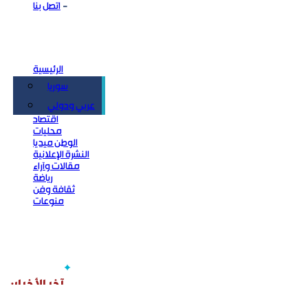
اتصل بنا
الرئيسية
سوريا
سياسة
عربي ودولي
اقتصاد
محليات
الوطن ميديا
النشرة الإعلانية
مقالات وآراء
رياضة
ثقافة وفن
منوعات