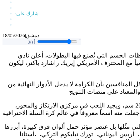
دمشق
|
18/05/2026
أ
أ
20
ات الحسم التي تُصنع فيها البطولات، أعلن نادي
ً مع المحترف الأمريكي إيريك راشارد باكنر، ليكون
لمنافسين بأن الكرامة لا يدخل الأدوار النهائية من
العملاق الأمريكي، المولود عام 1990، يبلغ طوله 208 سم، ويجيد اللعب في مركزي الارتكاز والمحور،
لتي مثّلها بل عنصر مؤثر حمل ألوان فرق كبيرة، أبرزها
ريس اليوناني، تورك تيليكوم التركي، ،أستانا