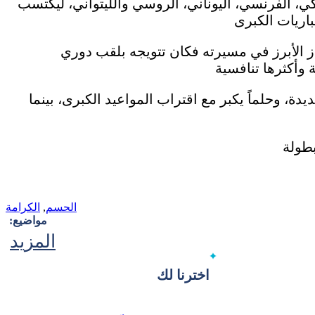
كي، الفرنسي، اليوناني، الروسي والليتواني، ليكتسب
أبرز في مسيرته فكان تتويجه بلقب دوري VTB الروسي عام 2022 مع زينيت سانت
ة، وحلماً يكبر مع اقتراب المواعيد الكبرى، بينما
الحسم
,
الكرامة
مواضيع:
المزيد
اخترنا لك