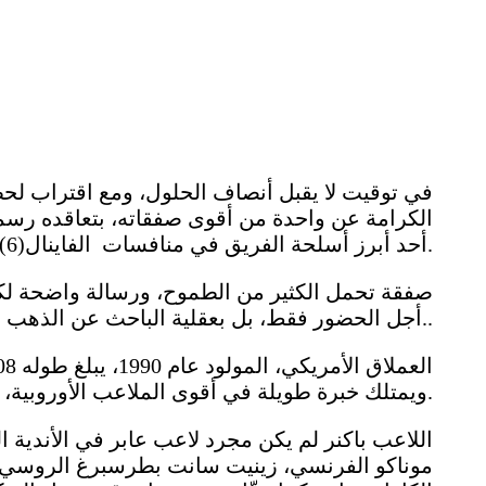
في توقيت لا يقبل أنصاف الحلول، ومع اقتراب لحظ
الكرامة عن واحدة من أقوى صفقاته، بتعاقده رسميا
أحد أبرز أسلحة الفريق في منافسات الفاينال(6).
صفقة تحمل الكثير من الطموح، ورسالة واضحة لكل ا
أجل الحضور فقط، بل بعقلية الباحث عن الذهب والمعتاد على منصات التتويج..
ويمتلك خبرة طويلة في أقوى الملاعب الأوروبية، جعلت منه اسماً معروفاً في عالم كرة السلة الاحترافية.
اللاعب باكنر لم يكن مجرد لاعب عابر في الأندية ا
موناكو الفرنسي، زينيت سانت بطرسبرغ الروسي، أ