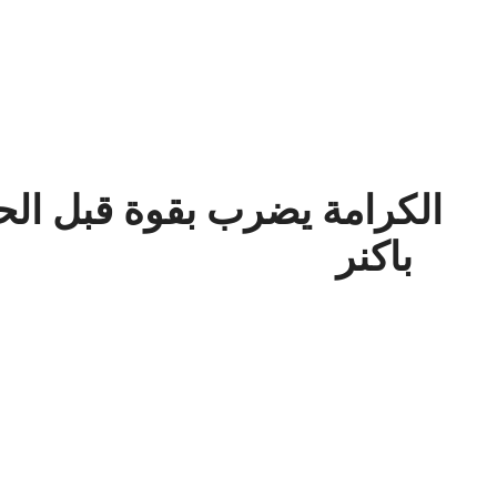
الكرامة يضرب بقوة قبل الح
باكنر