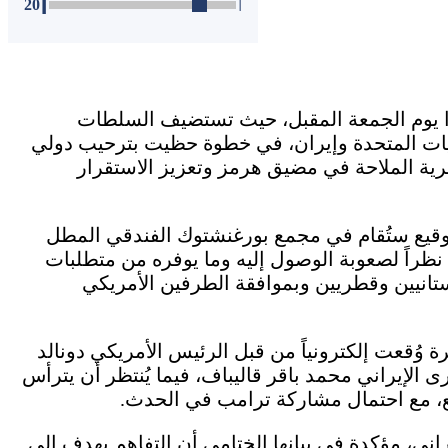
أ
20
أ
ا يوم الجمعة المقبل، حيث تستضيف السلطات
ايات المتحدة وإيران، في خطوة حظيت بترحيب دولي
ية الملاحة في مضيق هرمز وتعزيز الاستقرار
وقيع ستُقام في مجمع بورغنشتوك الفندقي المطل
نظراً لصعوبة الوصول إليه وما يوفره من متطلبات
كستانيين وقطريين وبموافقة الطرفين الأمريكي
 وُقعت إلكترونياً من قبل الرئيس الأمريكي دونالد
لإيراني محمد باقر قاليباف، فيما يُنتظر أن يترأس
ع، مع احتمال مشاركة ترامب في الحدث.
اني، مؤكدة في بيانها الختامي أن التفاهم يهدف إلى