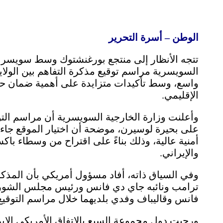
الوطن – أسرة التحرير
تتجه الأنظار إلى منتجع بورغنشتوك وسط سويسر
السويسرية مراسم توقيع مذكرة التفاهم بين الول
واسع، وسط تأكيدات متزايدة على أهمية ضمان حر
الإقليمي.
وأعلنت وزارة الخارجية السويسرية أن مراسم الت
على بحيرة لوسيرن، موضحة أن اختيار الموقع جاء 
أمنية عالية، وذلك بناءً على اقتراح من وسطاء با
والإيراني.
وفي السياق ذاته، أفاد مسؤول أمريكي بأن المذكرة
ترامب ونائبه جاي دي فانس ورئيس مجلس الشورى ا
فانس وقاليباف وفدي بلديهما خلال مراسم التوقي
ورحبت دول مجموعة السبع بالاتفاق الأمريكي الإير