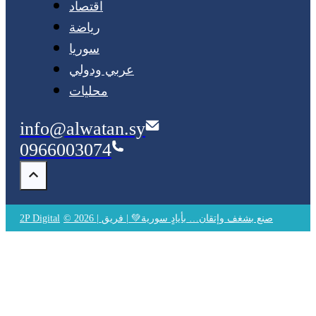
اقتصاد
رياضة
سوريا
عربي ودولي
محليات
info@alwatan.sy
0966003074
© 2026 | صنع بشغف وإتقان… بأيادٍ سورية💚 | فريق
2P Digital