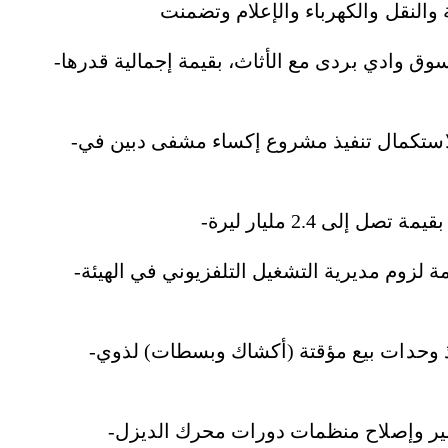
-المصادقة على العقد المبرم لصالح محافظة ريف دمشق لتأهيل ثانوية مدرسة حسين شعبان في سوق وادي بردى مع الأثاث، بقيمة إجمالية قدرها
-المصادقة على العقد المبرم بين وزارة الأشغال العامة والإسكان والشركة العامة للبناء والتعمير لاستكمال تنفيذ مشروع إكساء مشفى دبين في
-المصادقة على العقد المبرم لصالح الهيئة العامة للإذاعة والتلفزيون لتقديم تجهيزات المراقبة العامة لزوم مديرية التشغيل التلفزيوني في الهيئة
-المصادقة على العقد المبرم بين مجلس مدينة حمص والشركة العامة للبناء والتعمير لإنشاء وتنفيذ وحدات بيع مؤقتة (أكشاك وبسطات) لذوي
-المصادقة على العقد المبرم لصالح المؤسسة العامة للخطوط الحديدية السورية لتنفيذ أعمال تعمير وإصلاح منظمات دورات محرك الديزل