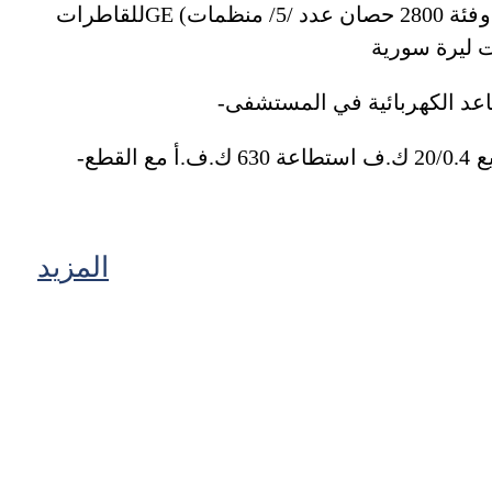
للقاطراتGE (فئة 1800 حصان عدد /4/منظمات وفئة 2800 حصان عدد /5/ منظمات) واختبارها ومعايرتها على الجهاز الخاص بمعايرة هذه المنظمات
-المصادقة على العقد المبرم لصالح المؤسسة العامة لنقل وتوزيع الكهرباء لتوريد /150/ محولة توزيع 20/0.4 ك.ف استطاعة 630 ك.ف.أ مع القطع
المزيد