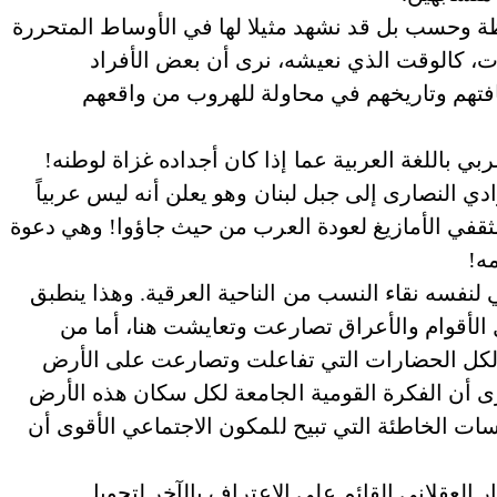
افظة وحسب بل قد نشهد مثيلا لها في الأوساط المتحررة
مات، كالوقت الذي نعيشه، نرى أن بعض الأفراد
افتهم وتاريخهم في محاولة للهروب من واقعهم
ي باللغة العربية عما إذا كان أجداده غزاة لوطنه!
 النصارى إلى جبل لبنان وهو يعلن أنه ليس عربياً
ثقفي الأمازيغ لعودة العرب من حيث جاؤوا! وهي دعوة
مه!
 لنفسه نقاء النسب من الناحية العرقية. وهذا ينطبق
 الأقوام والأعراق تصارعت وتعايشت هنا، أما من
عي لكل الحضارات التي تفاعلت وتصارعت على الأرض
رى أن الفكرة القومية الجامعة لكل سكان هذه الأرض
ات الخاطئة التي تبيح للمكون الاجتماعي الأقوى أن
العقلاني القائم على الاعتراف بالآخر لتحويل