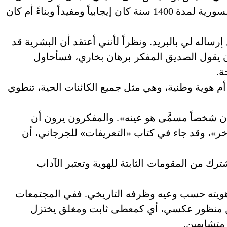
تعتقد أن غزو واحتلال العرب والمسلمين الطويل لسورية لمدة 1400 سنة كان إيجابياً ومفيداً وبناءً أم كان
ساله لي بالبريد. ونظراً لأنني أعتقد أن البشرية قد
ان يقول الصديق المفكر برهان بخاري، فسأحاول
ة.
أم هوية وطنية، وهي مثل جميع الكائنات الحية، تنطوي
أن شخصاً مسمَّى هو عينه». والمفكرون يرون أن
»، وقد جاء في كتاب «التعريفات» للجرجاني، أن
مشترك من المقومات الثابتة للهوية وتعتبر الآداب
ويته حسب وعيه وظرفه التاريخي. ففي المجتمعات
 من منظور عكسي، أي كمعطى ثابت ومغلق يختزل
 متشابهين.