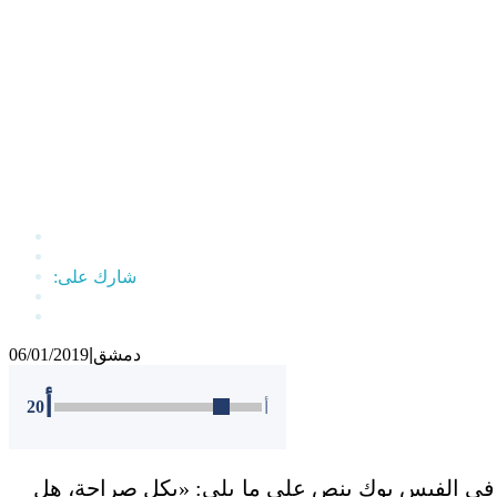
دمشق
|
06/01/2019
أ
20
أ
 في الفيس بوك ينص على ما يلي: «بكل صراحة، هل