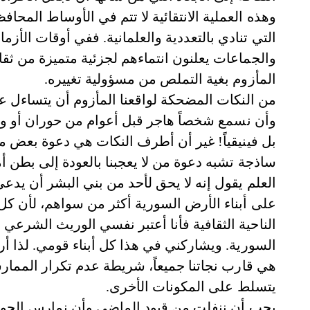
وهذه العملية الانتقائية لا تتم في الأوساط المح
التي تنادي بالتعددية والعلمانية. ففي أوقات الأز
والجماعات يعلنون انتماءهم لجزئية متميزة من ثق
المأزوم بغية التملص من مسؤولية تغييره.
من النكات المضحكة لواقعنا المأزوم أن يتساءل عرب
وأن نسمع شخصاً هاجر قبل أعوام من حوران أو وادي
بل فينيقياً! غير أن أطرف النكات هي دعوة بعض م
ساذجة تشبه دعوة من لا يعجبنا بالعودة إلى بطن أ
العلم يقول إنه لا يحق لأحد من بني البشر أن يدعي
على أبناء الأرض السورية أكثر من سواهم، لأن كل
الناحية الثقافية فأنا أعتبر نفسي الوريث الشر
السورية. ويشاركني في هذا كل أبناء قومي. لذا أ
هي قارب نجاتنا جميعاً، شريطة عدم تكرار الممارس
يتسلط على المكونات الأخرى.
يجب أن ننفلت من قيود الماضي وأن نمارس الحوار 