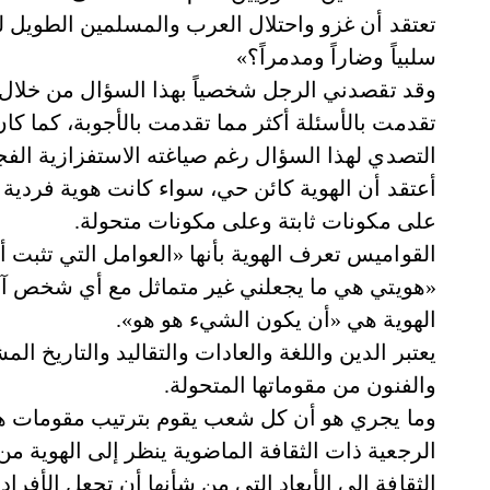
سلبياً وضاراً ومدمراً؟»
وقد تقصدني الرجل شخصياً بهذا السؤال من خلال إر
تقدمت بالأسئلة أكثر مما تقدمت بالأجوبة، كما ك
التصدي لهذا السؤال رغم صياغته الاستفزازية الفج
أعتقد أن الهوية كائن حي، سواء كانت هوية فردية 
على مكونات ثابتة وعلى مكونات متحولة.
القواميس تعرف الهوية بأنها «العوامل التي تثبت 
«هويتي هي ما يجعلني غير متماثل مع أي شخص آخر
الهوية هي «أن يكون الشيء هو هو».
يعتبر الدين واللغة والعادات والتقاليد والتاريخ ال
والفنون من مقوماتها المتحولة.
وما يجري هو أن كل شعب يقوم بترتيب مقومات ه
الرجعية ذات الثقافة الماضوية ينظر إلى الهوية
الثقافة إلى الأبعاد التي من شأنها أن تجعل الأفراد