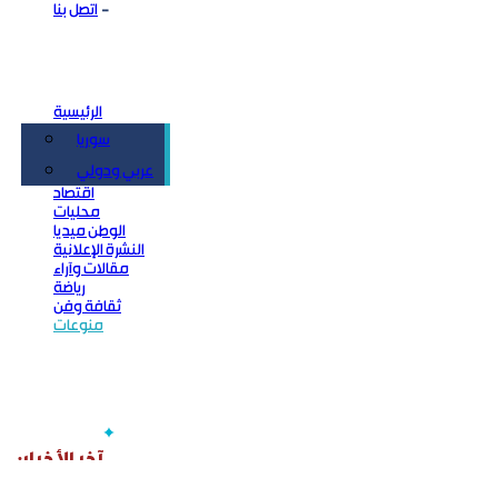
اتصل بنا
الرئيسية
سوريا
سياسة
عربي ودولي
اقتصاد
محليات
الوطن ميديا
النشرة الإعلانية
مقالات وآراء
رياضة
ثقافة وفن
منوعات