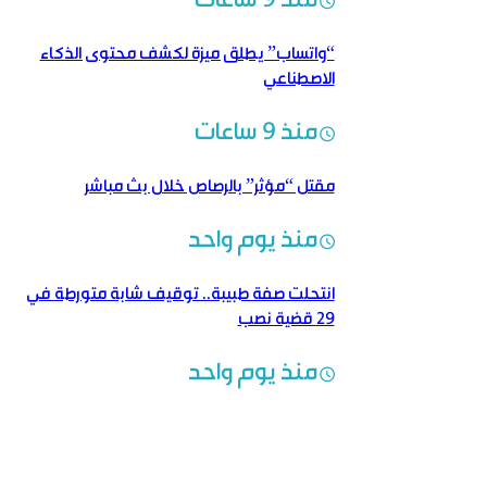
منذ 9 ساعات
“واتساب” يطلق ميزة لكشف محتوى الذكاء
الاصطناعي
منذ 9 ساعات
مقتل “مؤثر” بالرصاص خلال بث مباشر
منذ يوم واحد
انتحلت صفة طبيبة.. توقيف شابة متورطة في
29 قضية نصب
منذ يوم واحد