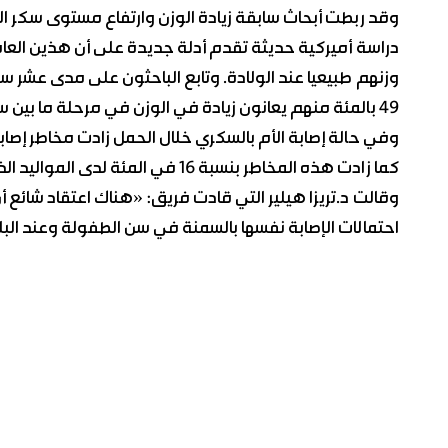
وقد ربطت أبحاث سابقة زيادة الوزن وارتفاع مستوى سكر الدم
دراسة أميركية حديثة تقدم أدلة جديدة على أن هذين العا
49 بالمئة منهم يعانون زيادة في الوزن في مرحلة ما بين سن عامين وعشرة أعوام بينما عانى 29 بالمئة منهم السمنة.
كما زادت هذه المخاطر بنسبة 16 في المئة لدى المواليد الذين اكتسبت أمهاتهم نحو 18 كيلوغراماً خلال الحمل.
وقالت د.تريزا هيلير التي قادت فريق: «هناك اعتقاد شائع 
احتمالات الإصابة نفسها بالسمنة في سن الطفولة وعند الب