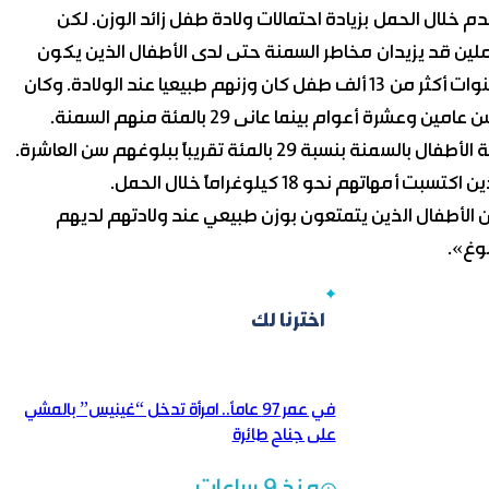
 خلال الحمل بزيادة احتمالات ولادة طفل زائد الوزن. لكن
ملين قد يزيدان مخاطر السمنة حتى لدى الأطفال الذين يكون
وزنهم طبيعيا عند الولادة. وتابع الباحثون على مدى عشر سنوات أكثر من 13 ألف طفل كان وزنهم طبيعيا عند الولادة. وكان
وفي حالة إصابة الأم بالسكري خلال الحمل زادت مخاطر إصابة الأطفال بالسمنة بنسبة 29 بالمئة تقريباً ببلوغهم سن العاشرة.
أن الأطفال الذين يتمتعون بوزن طبيعي عند ولادتهم لديهم
لوغ».
اخترنا لك
في عمر 97 عاماً.. امرأة تدخل “غينيس” بالمشي
على جناح طائرة