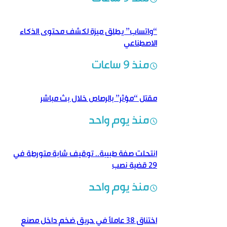
“واتساب” يطلق ميزة لكشف محتوى الذكاء
الاصطناعي
منذ 9 ساعات
مقتل “مؤثر” بالرصاص خلال بث مباشر
منذ يوم واحد
انتحلت صفة طبيبة.. توقيف شابة متورطة في
29 قضية نصب
منذ يوم واحد
اختناق 38 عاملاً في حريق ضخم داخل مصنع