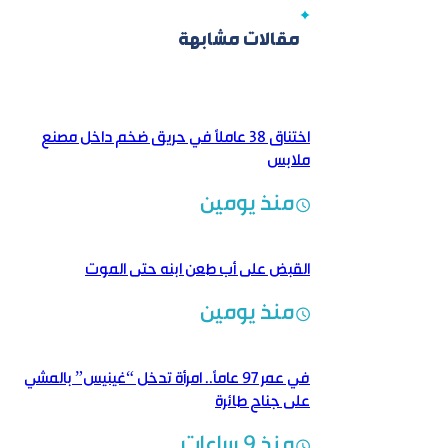
مقالات مشابهة
اختناق 38 عاملاً في حريق ضخم داخل مصنع
ملابس
منذ يومين
القبض على أب طعن ابنه حتى الموت
منذ يومين
في عمر 97 عاماً.. امرأة تدخل “غينيس” بالمشي
على جناح طائرة
منذ 9 ساعات