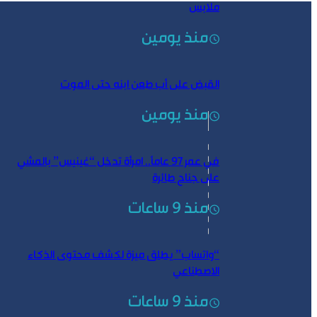
ملابس
منذ يومين
القبض على أب طعن ابنه حتى الموت
منذ يومين
في عمر 97 عاماً.. امرأة تدخل “غينيس” بالمشي
على جناح طائرة
منذ 9 ساعات
“واتساب” يطلق ميزة لكشف محتوى الذكاء
الاصطناعي
منذ 9 ساعات