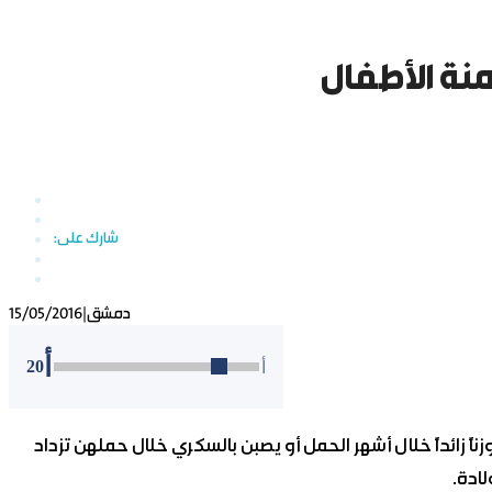
منة الأطفال
دمشق
|
15/05/2016
أ
20
أ
اً زائداً خلال أشهر الحمل أو يصبن بالسكري خلال حملهن تزداد
لادة.