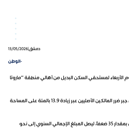
|
دمشق
13/05/2026
الوطن-
م الأربعاء لمستحقي السكن البديل من أهالي منطقة “ماروتا
وفي تصريح لـ”الوطن” أكد “دكاك” وضع برنامج زمني مدروس لصرف المستحقات عن 6 أشهر وفق إجراءات تتضمن جبر ضرر المالكين الأصليين عبر زيادة 13.9 بالمئة على المساحة
ونوه إلى أن العمل على صرف المستحقات على دفعتين كل 6 أشهر، مضافاً إليها بدل الإيجار لمستحقي السكن البديل بمقدار 35 ضعفاً، ليصل المبلغ الإجمالي السنوي إلى نحو