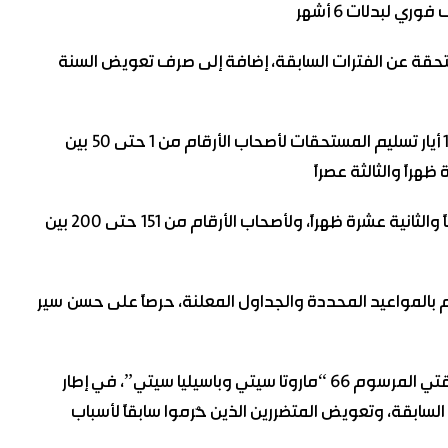
شمل الإجراءات تسليم البدلات المستحقة عن الفترات السابقة، إضافة إلى صرف تعويض السنة
وبيّنت أن عملية التسليم ستتم وفق جداول محددة حسب الأرقام التسلسلية للمستفيدين، حيث تم اليوم الأربعاء 13 أيار تسليم المستحقات لأصحاب الأرقام من 1 حتى 50 بين
هذا وتسلم يوم الخميس الـ14 من أيار الجاري المستحقات لأصحاب الأرقام من 101 حتى 150 بين الساعة التاسعة صباحاً والثانية عشرة ظهراً، ولأصحاب الأرقام من 151 حتى 200 بين
وم /66/، داعية جميع المستفيدين إلى الالتزام بالمواعيد المحددة والجداول المعلنة، حرصاً على حسن سير
وكانت محافظة دمشق أعلنت الأسبوع الماضي حزمة قرارات وإجراءات جديدة لمعالجة الإشكالات العالقة في منطقتي المرسوم 66 “ماروتا سيتي وباسيليا سيتي”، في إطار
لسابقة، وتعويض المتضررين الذين حُرموا سابقاً لأسباب