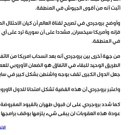
أثبت أنه من أقوى الجيوش في المنطقة.
وأوضح بروجردي في تصريح لقناة العالم أن كيان الاحتلال الصه
فإنه وأمريكا سيخسران, مشددا على أن سورية ترد على أي ا
في المنطقة.
من جهة أخرى بين بروجردي أنه بعد انسحاب امريكا من الاتفا
الطريق الوحيد للبقاء في الاتفاق هو الضمان الأوروبي لل
جعل الدول الكبرى تقف بوجه واشنطن بشكل كبير في سابقة ل
واعتبر بروجردي أن هذه القضية تشكل امتحانا للدول الاوروبي
كما شدد بروجردي على ان قبول طهران بالقيود المفروضة ع
عودة هذه العقوبات لن يبقى شيء يلزمها بوقف برامجها ا
الات