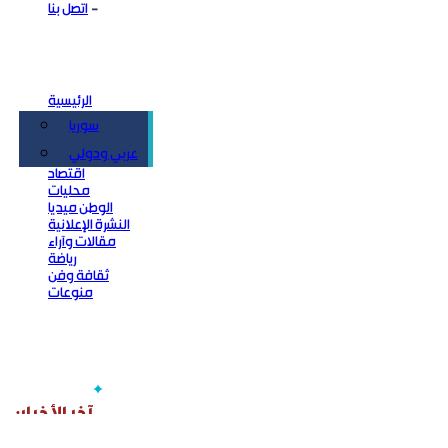
اتصل بنا
الرئيسية
سوريا
سياسة
عربي ودولي
اقتصاد
محليات
الوطن ميديا
النشرة الإعلانية
مقالات وآراء
رياضة
ثقافة وفن
منوعات