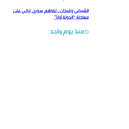
الشيباني وفيدان.. تفاهم سوري تركي على
معادلة “الدولة أولاً”
منذ يوم واحد