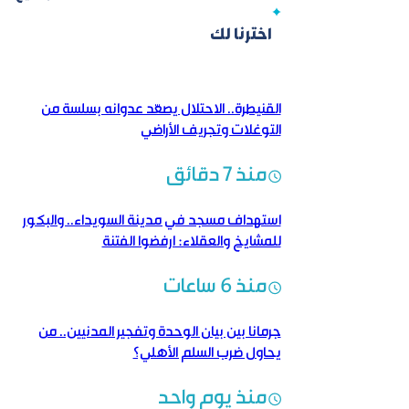
اخترنا لك
القنيطرة.. الاحتلال يصعّد عدوانه بسلسة من
التوغلات وتجريف الأراضي
منذ 7 دقائق
استهداف مسجد في مدينة السويداء.. والبكور
للمشايخ والعقلاء: ارفضوا الفتنة
منذ 6 ساعات
جرمانا بين بيان الوحدة وتفجير المدنيين.. من
يحاول ضرب السلم الأهلي؟
منذ يوم واحد