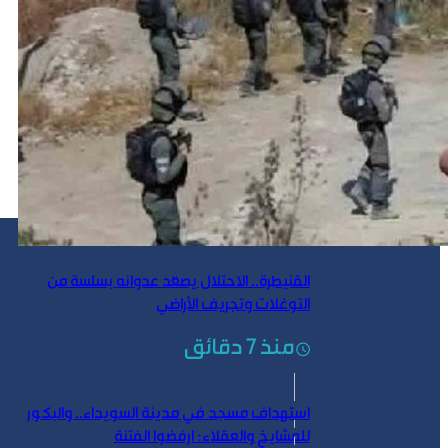
القنيطرة.. الاحتلال يصعّد عدوانه بسلسة من
التوغلات وتجريف الأراضي
منذ 7 دقائق
استهداف مسجد في مدينة السويداء.. والبكور
للمشايخ والعقلاء: ارفضوا الفتنة