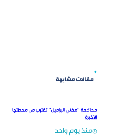
مقالات مشابهة
محاكمة “مفتي البراميل” تقترب من محطتها
الأخيرة
منذ يوم واحد