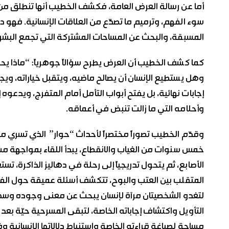
أما عن رسالة العرض العامة، فكشف الخطيب أنها تنطلق من إ
سوء الفهم، وترميم ما تصدّع من العلاقات الإنسانية. فهو دع
المسبقة، والبحث عن المساحات المشتركة التي تجمع البشر ر
كما كشف الخطيب أن العرض يطرح سؤالاً جوهرياً: “ماذا يح
وهل يستطيع الإنسان أن يصالح ماضيه، ويتقبل خياراته، ويجد
إجابات نهائية، بل يفتح أبواب التأمل أمام المتفرج، ويدعوه 
وأحلامه التي ما زالت تنبض في أعماقه.
وقدّم الخطيب تصوراً مختصراً لأحداث “حوار” الذي تسري 
خمس سنوات من الغياب والانقطاع، يبدأ اللقاء بمواجهة مش
الأصابع، ثم يتحول تدريجياً إلى رحلة في دهاليز الذاكرة، تس
المتقلب بين العتب والبوح، تتكشف أسئلة عميقة حول الفن 
لتغدو الشخصيتان مرآة لإنسان يبحث عن معنى وجوده وسط ع
التأويل واكتشاف إجاباته الخاصة، لتبقى المسرحية حيّة بع
مساحة لصياغة قراءته الخاصة واستنباط دلالاتها الإنسانية وف