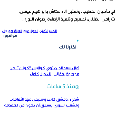
اج مأمون الخطيب، وتمثيل آلاء عفّاش وإبراهيم عيسى،
 رامي الضللي، تصميم وتنفيذ الإضاءة رضوان النوري.
الجسر الأمتن
,
الحوار
,
عبور العزلة
,
مهرجان
مواضيع:
اخترنا لك
آمال سعد الدين تروي كواليس “كونان”: من
مجرد وظيفة إلى بناء جيل كامل
منذ 5 ساعات
شعراء: دمشق كانت وستبقى مهد الثقافة..
والشعب السوري يستحق أن يكون في المقدمة