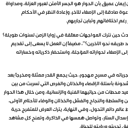
يمان عميق بأن الحوار هو الجسر الأمتن لعبور العزلة، ومداواة
وة صادقة إلى الإصغاء للآخر، وإعادة النظر في الأحكام
غم اختلافاتهم وتباين تجاربهم.
دث حين نترك المواجهات معلّقة في زوايا الزمن لسنوات طويلة؟
 طريقه نحو الآخرين؟”، مضيفاً إن العمل لا يسعى إلى تقديم
إلى الإصغاء لحواراته المؤجلة، واستحضار ذكرياته وخساراته
مجرياته في مسرح مهجور، حيث يجمع القدر ممثلة ومخرجاً بعد
حونة بأسئلة الإقصاء والخذلان والفرص التي تسربت من بين
تعيد محطات من حياتيهما الفنية والإنسانية، ومن خلال هذا الحوار
والسلطة والنجاح والفشل والخذلان والوفاء للأحلام الأولى،
الم دائم التحول، وفي النهاية، يترك العرض للمتفرج حرية
د إسدال الستار، وتواصل همسها في الذاكرة، وتمنح كل مشاهد
ق تجربته ورؤيته للحياة.