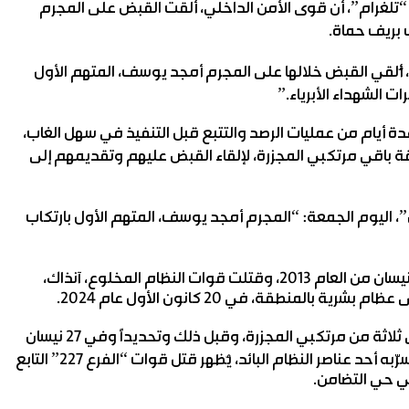
 “تلغرام”، أن قوى الأمن الداخلي، ألقت القبض على المجرم
 بريف حماة.
، أُلقي القبض خلالها على المجرم أمجد يوسف، المتهم الأول
 الشهداء الأبرياء.”
ة أيام من عمليات الرصد والتتبع قبل التنفيذ في سهل الغاب،
 باقي مرتكبي المجزرة، لإلقاء القبض عليهم وتقديمهم إلى
 اليوم الجمعة: “المجرم أمجد يوسف، المتهم الأول بارتكاب
وارتكب عناصر من النظام السوري البائد مجزرة التضامن في نيسان من العام 2013، وقتلت قوات النظام المخلوع، آنذاك،
المنطقة، في 20 كانون الأول عام 2024.
وفي السابع والعشرين من شباط 2025، تم إلقاء القبض على ثلاثة من مرتكبي المجزرة، وقبل ذلك وتحديداً وفي 27 نيسان
2022، نشرت صحيفة “الغارديان” البريطانية، مقطعاً مصوراً سرّبه أحد عناصر النظام البائد، يُظهر قتل قوات “الفرع 227” التابع
ي حي التضامن.