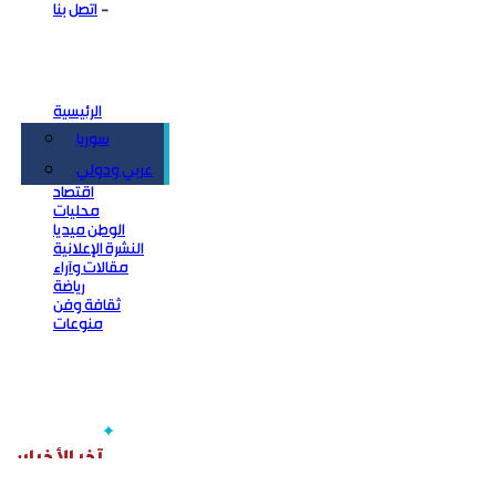
اتصل بنا
الرئيسية
سوريا
سياسة
عربي ودولي
اقتصاد
محليات
الوطن ميديا
النشرة الإعلانية
مقالات وآراء
رياضة
ثقافة وفن
منوعات