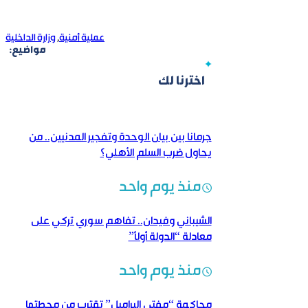
عملية أمنية
,
وزارة الداخلية
مواضيع:
اخترنا لك
جرمانا بين بيان الوحدة وتفجير المدنيين.. من
يحاول ضرب السلم الأهلي؟
منذ يوم واحد
الشيباني وفيدان.. تفاهم سوري تركي على
معادلة “الدولة أولاً”
منذ يوم واحد
محاكمة “مفتي البراميل” تقترب من محطتها