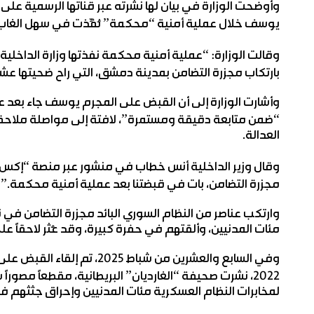
وأوضحت الوزارة في بيان لها نشرته عبر قناتها الرسمية على
يوسف خلال عملية أمنية “محكمة” نُفِّذت في سهل الغاب
وقالت الوزارة: “عملية أمنية محكمة نفذتها وزارة الداخلية
بارتكاب مجزرة التضامن بمدينة دمشق، التي راح ضحيتها عشرات
وأشارت الوزارة إلى أن القبض على المجرم يوسف جاء بعد عد
“ضمن متابعة دقيقة ومستمرة”، لافتة إلى مواصلة ملاحقة
العدالة.
وقال وزير الداخلية أنس خطاب في منشور عبر منصة “إكس”،
مجزرة التضامن، بات في قبضتنا بعد عملية أمنية محكمة.”
مئات المدنيين، وألقتهم في حفرة كبيرة، وقد عُثر لاحقاً على عظام بشرية ب
لمخابرات النظام العسكرية مئات المدنيين وإحراق جثثهم ف