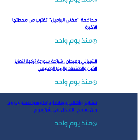
محاكمة “مفتي البراميل” تقترب من محطتها
الأخيرة
منذ يوم واحد
الشيباني وفيدان: شراكة سوريّة تركيّة لتعزيز
الأمن والاقتصاد والربط الإقليمي
منذ يوم واحد
مشايخ وأهالي جرمانا: أبناؤنا ليسوا صندوق بريد
ولن نسمح بالتدخل في شؤونهم
منذ يوم واحد