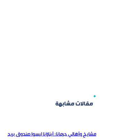
مقالات مشابهة
مشايخ وأهالي جرمانا: أبناؤنا ليسوا صندوق بريد