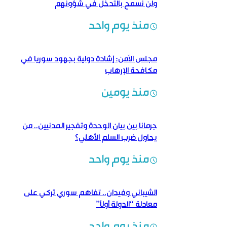
ولن نسمح بالتدخل في شؤونهم
منذ يوم واحد
مجلس الأمن: إشادة دولية بجهود سوريا في
مكافحة الإرهاب
منذ يومين
جرمانا بين بيان الوحدة وتفجير المدنيين.. من
يحاول ضرب السلم الأهلي؟
منذ يوم واحد
الشيباني وفيدان.. تفاهم سوري تركي على
معادلة “الدولة أولاً”
منذ يوم واحد