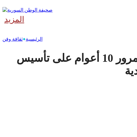
المزيد
‫آخر
الرئيسية
ثقافة وفن
بـ320 مليون زائر.. الاحتفاء بمرور 10 أعوام على تأسيس
ية