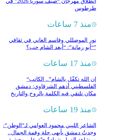
انطلاق مهرجان “صيف سوريا 2026” في
طرطوس
منذ 7 ساعات
نور الموصللي وقاسم العاني في ثقافي
“أبو رمانة”: “أبعد الشام حب؟”
منذ 17 ساعات
“إن الله تكفّل بالشام”.. الكاتب
الفلسطيني أدهم الشرقاوي: دمشق
مكان تلتقي فيه الكلمة بالروح والتاريخ
منذ 19 ساعات
الشاعر الليبي محمود العوامي لـ”الوطن”:
وجدتُ دمشق بأبهى حلة وقمة الجمال..
ومشاهد الدمار شهادةٌ حيّة على وحشية