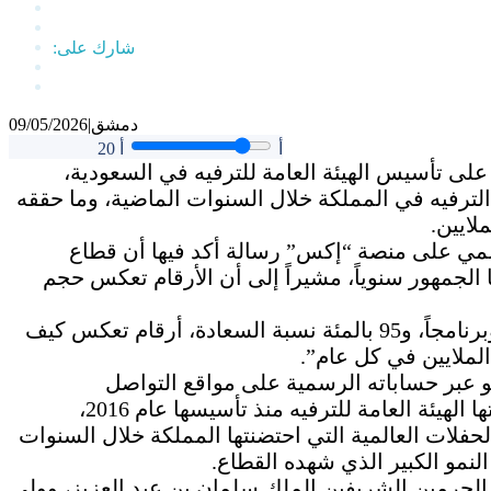
دمشق
|
09/05/2026
أ
أ
20
شار تركي آل الشيخ بمرور 10 أعوام على تأسيس الهيئة العامة للترفيه في السعودية،
لترفيه في المملكة خلال السنوات الماضية، وما حققه
ايين.
رسمي على منصة “إكس” رسالة أكد فيها أن قطاع
 الجمهور سنوياً، مشيراً إلى أن الأرقام تعكس حجم
وكتب في منشوره: “320 مليون زائر و60 موسماً وبرنامجاً، و95 بالمئة نسبة السعادة، أرقام تعكس كيف
الملايين في كل عام”.
 عبر حساباته الرسمية على مواقع التواصل
الاجتماعي، استعرض فيه أبرز الإنجازات التي حققتها الهيئة العامة للترفيه منذ تأسيسها عام 2016،
فلات العالمية التي احتضنتها المملكة خلال السنوات
نمو الكبير الذي شهده القطاع.
م الحرمين الشريفين الملك سلمان بن عبد العزيز، وولي