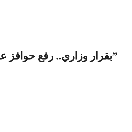
بقرار وزاري.. رفع حوافز عمال “السورية للحبوب”