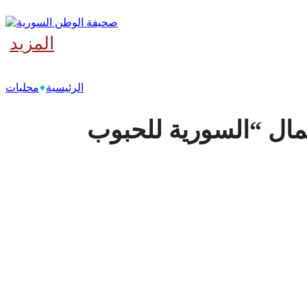
المزيد
‫آخر
الرئيسية
محليات