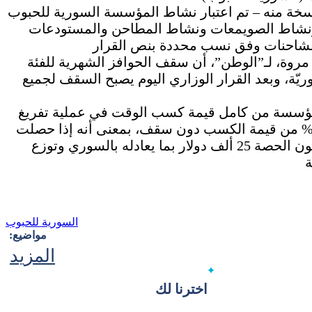
طن” على نسخة منه – تم اعتبار نشاط المؤسسة السورية للحبوب
ي ونشاط الصويمعات ونشاط المطاحن والمستودعات
ع مروة، لـ”الوطن”، أن سقف الحوافز الشهرية للفئة
جية -وهي أعلى فئة- كان 3600 ليرة سوريّة، وبعد القرار الوزاري اليوم يصبح السقف لجميع
 22 % على مستوى المؤسسة من كامل قيمة كسب الوقت في عملية تفريغ
بواخر من الحبوب، لتصبح بعد القرار الوزاري 50 % من قيمة الكسب دون سقف، بمعنى أنه إذا حصلت
المؤسسة 50 ألف دولار على عقد كسب الوقت تكون الحصة 25 ألف دولار بما يعادله بالسوري وتوزع
السورية للحبوب
مواضيع:
المزيد
اخترنا لك