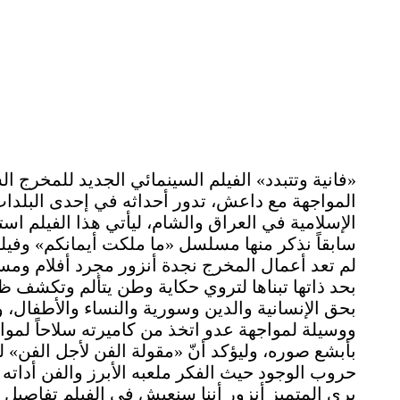
«فانية وتتبدد» الفيلم السينمائي الجديد للمخرج ا
المواجهة مع داعش، تدور أحداثه في إحدى البلدات
الإسلامية في العراق والشام، ليأتي هذا الفيلم است
سابقاً نذكر منها مسلسل «ما ملكت أيمانكم» وفيلم
لم تعد أعمال المخرج نجدة أنزور مجرد أفلام ومس
بحد ذاتها تبناها لتروي حكاية وطن يتألم وتكشف 
بحق الإنسانية والدين وسورية والنساء والأطفال،
ووسيلة لمواجهة عدو اتخذ من كاميرته سلاحاً لم
بأبشع صوره، وليؤكد أنّ «مقولة الفن لأجل الفن» ل
حروب الوجود حيث الفكر ملعبه الأبرز والفن أداته ا
يرى المتميز أنزور أننا سنعيش في الفيلم تفاصي