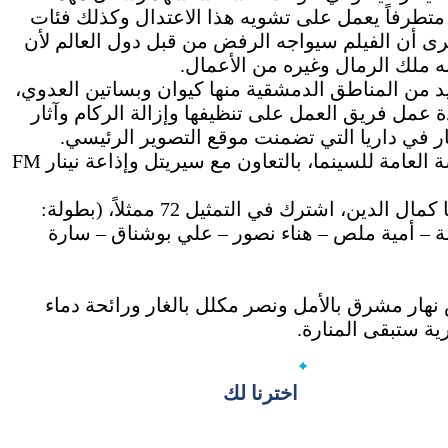
اً متطرفاً يعمل على تشويه هذا الاعتدال وكذلك فئات
رى أن الفيلم سيواجه الرفض من قبل دول العالم لأن
ه ملك الرمال وغيره من الأعمال.
تصويره في العديد من المناطق الدمشقية منها كيوان وبساتين العدوي،
ة عمل فريق العمل على تنظيفها وإزالة الركام وآثار
ر في داريا التي تضمنت موقع التصوير الرئيسي.
«فانية وتتبدد» برعاية وزارة الثقافة، إنتاج المؤسسة العامة للسينما، بالتعاون مع سيريتل وإذاعة نينار FM
فكرة: نجدة أنزور وهالة دياب، سيناريو وحوار: ديانا كمال الدين، اشترك في التمثيل 72 ممثلاً، (بطولة:
 – أمية ملص – هناء نصور – علي بوشناق – سارة
هار مشرق بالأمل ونصر مكلل بالغار ورائحة دماء
ية ستبقى المنارة.
اخترنا لك