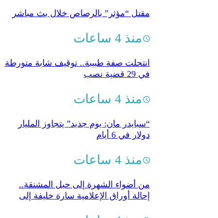
مقتل “مؤثر” بالرصاص خلال بث مباشر
منذ 4 ساعات
انتحلت صفة طبيبة.. توقيف شابة متورطة
في 29 قضية نصب
منذ 4 ساعات
“سبايدر مان: يوم جديد” يتجاوز المليار
دولار في 6 أيام
منذ 4 ساعات
من أضواء الشهرة إلى حبل المشنقة..
إحالة أوراق الإعلامية سارة خليفة إلى
مفتي الجمهورية