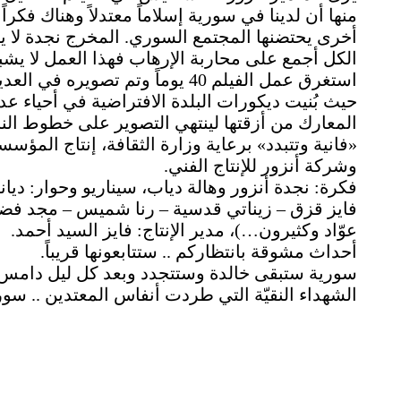
منها أن لدينا في سورية إسلاماً معتدلاً وهناك فكر
أخرى يحتضنها المجتمع السوري. المخرج نجدة لا ي
الكل أجمع على محاربة الإرهاب فهذا العمل لا يشب
استغرق عمل الفيلم 40 يوماً وتم 
حيث بُنيت ديكورات البلدة الافتراضية في أحياء عد
المعارك من أزقتها لينتهي التصوير على خطوط النا
وشركة أنزور للإنتاج الفني.
فايز قزق – زيناتي قدسية – رنا شميس – مجد فضة
عوّاد وكثيرون…)، مدير الإنتاج: فايز السيد أحمد.
أحداث مشوقة بانتظاركم .. ستتابعونها قريباً.
سورية ستبقى خالدة وستتجدد وبعد كل ليل دامس ن
الشهداء النقيّة التي طردت أنفاس المعتدين .. سور