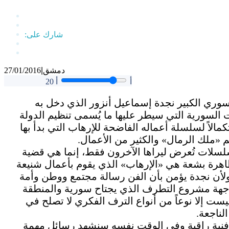
دمشق
|
27/01/2016
أ
أ
20
لسوري الكبير نجدة إسماعيل أنزور الذي دخل به
 السورية التي سيطر عليها ما يُسمى تنظيم الدولة
كمالاً لسلسلة أعماله الفاضحة للإرهاب التي بدأ بها
 «ملك الرمال» والكثير من الأعمال.
لسلات تُعرض ليراها الآخرون فقط، إنما هي قضية
ظاهرة بشعة هي «الإرهاب» الذي يقوم بأعمال شنيعة
 ولأن نجدة يؤمن بأن الفن رسالة مجتمع ووطن وأمة
واجهة مشروع التطرف الذي يجتاح سورية والمنطقة
يست إلا نوعاً من أنواع الترف الفكري لا تصلح في
لناجعة.
ل فنية راقية وفي الوقت نفسه سنشهد رسائل مهمة