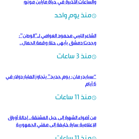
والساعات الأخيرة في حياة مارلين مونرو
منذ يوم واحد
الشاعر الليبي محمود العوامي لـ”الوطن”:
وجدتُ دمشق بأبهى حلة وقمة الجمال..
ومشاهد الدمار شهادةٌ حيّة على وحشية النظام
منذ 3 ساعات
البائد
“سبايدر مان: يوم جديد” يتجاوز المليار دولار في
6 أيام
منذ 11 ساعات
من أضواء الشهرة إلى حبل المشنقة.. إحالة أوراق
الإعلامية سارة خليفة إلى مفتي الجمهورية
منذ 11 ساعات