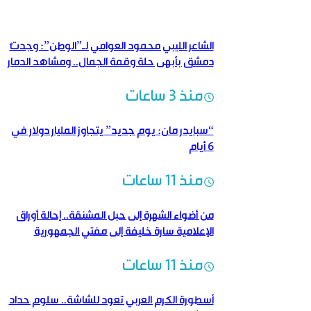
الشاعر الليبي محمود العوامي لـ”الوطن”: وجدتُ
دمشق بأبهى حلة وقمة الجمال.. ومشاهد الدمار
شهادةٌ حيّة على وحشية النظام البائد
منذ 3 ساعات
“سبايدر مان: يوم جديد” يتجاوز المليار دولار في
6 أيام
منذ 11 ساعات
من أضواء الشهرة إلى حبل المشنقة.. إحالة أوراق
الإعلامية سارة خليفة إلى مفتي الجمهورية
منذ 11 ساعات
أسطورة الكرم العربي تعود للشاشة.. سلوم حداد