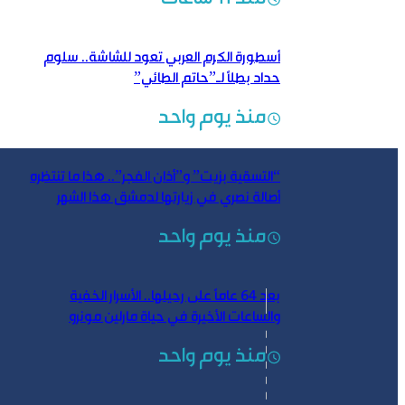
أسطورة الكرم العربي تعود للشاشة.. سلوم
حداد بطلاً لـ”حاتم الطائي”
منذ يوم واحد
“التسقية بزيت” و”أذان الفجر”.. هذا ما تنتظره
أصالة نصري في زيارتها لدمشق هذا الشهر
منذ يوم واحد
بعد 64 عاماً على رحيلها.. الأسرار الخفية
والساعات الأخيرة في حياة مارلين مونرو
منذ يوم واحد