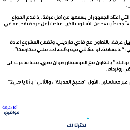
.
 التي اعتاد الجمهور أن يسمعها من أمل عرفة، إذ قدّم الموزّع
 جديداً يبتعد عن الأسلوب الذي اعتادت أمل عرفة تقديمه في
يل عرفة، بالتعاون مع فادي مارديني، وتضمّن المشروع إعادة
 وهي: “عالبساطة، لو عشّاقي مية وألف، آخد قلبي سكارسكا”.
البلد” بالتعاون مع الموسيقار رضوان نصري، بينما سافرت إلى
ي روتردام.
 مسلسلين، الأول “مطبخ المدينة”، والثاني “يا أنا يا هي2”.
أمل عرفة
مواضيع:
اخترنا لك