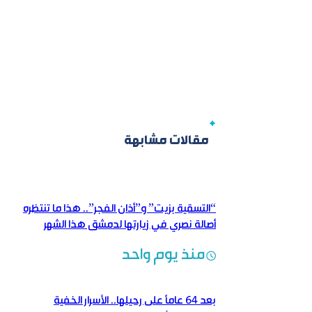
مقالات مشابهة
“التسقية بزيت” و”أذان الفجر”.. هذا ما تنتظره
أصالة نصري في زيارتها لدمشق هذا الشهر
منذ يوم واحد
بعد 64 عاماً على رحيلها.. الأسرار الخفية