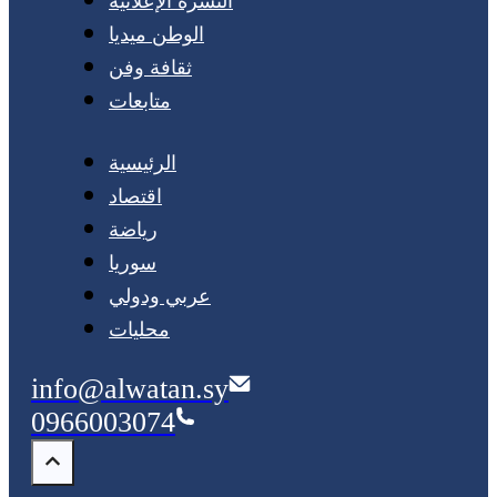
النشرة الإعلانية
الوطن ميديا
ثقافة وفن
متابعات
الرئيسية
اقتصاد
رياضة
سوريا
عربي ودولي
محليات
info@alwatan.sy
0966003074