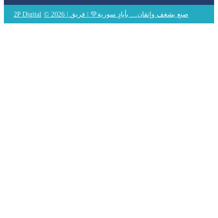
© 2026 | صنع بشغف وإتقان… بأيادٍ سورية💚 | فريق
2P Digital