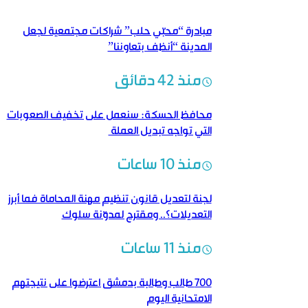
مبادرة “محبّي حلب” شراكات مجتمعية لجعل
المدينة “أنظف بتعاوننا”
منذ 42 دقائق
محافظ الحسكة: سنعمل على تخفيف الصعوبات
التي تواجه تبديل العملة
منذ 10 ساعات
لجنة لتعديل قانون تنظيم مهنة المحاماة فما أبرز
التعديلات؟.. ومقترح لمدوّنة سلوك
منذ 11 ساعات
700 طالب وطالبة بدمشق اعترضوا على نتيجتهم
الامتحانية اليوم