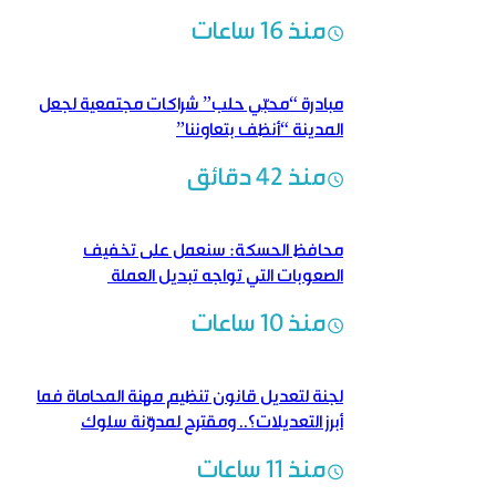
منذ 16 ساعات
مبادرة “محبّي حلب” شراكات مجتمعية لجعل
المدينة “أنظف بتعاوننا”
منذ 42 دقائق
محافظ الحسكة: سنعمل على تخفيف
الصعوبات التي تواجه تبديل العملة
منذ 10 ساعات
لجنة لتعديل قانون تنظيم مهنة المحاماة فما
أبرز التعديلات؟.. ومقترح لمدوّنة سلوك
منذ 11 ساعات