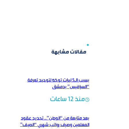
مقالات مشابهة
بسبب الـ5 ليرات توجّهٌ لتوحيد تعرفة
“السرافيس” بدمشق
منذ 12 ساعات
بعد متابعة من “الوطن”.. تجديد عقود
المعلمين وصرف رواتب شهري “الصيف”