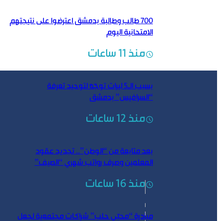
700 طالب وطالبة بدمشق اعترضوا على نتيجتهم
الامتحانية اليوم
منذ 11 ساعات
بسبب الـ5 ليرات توجّهٌ لتوحيد تعرفة
“السرافيس” بدمشق
منذ 12 ساعات
بعد متابعة من “الوطن”.. تجديد عقود
المعلمين وصرف رواتب شهري “الصيف”
منذ 16 ساعات
مبادرة “محبّي حلب” شراكات مجتمعية لجعل