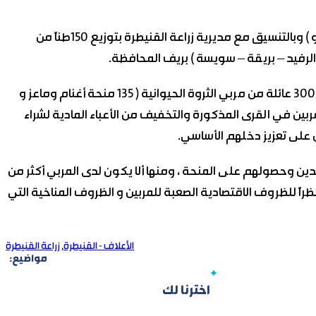
قامت منظمة الأغذية والزراعة التابعة للأمم المتحدة ( الفاو ) وبالتنسيق مع مديرية زراعة القنيطرة بتوزيع 150طناً من
الرفيد – بريقة – سويسة ) بريف المحافظة.
وأكد مدير زراعة القنيطرة المهندس جمال العلي استهداف 300 عائلة من مربي الثروة الحيوانية ( 135 منحة أغنام وماعز و
ف مركز ، لدعم المربين في القرى المذكورة والتخفيف من الأعباء المادية لشراء
ن على تعزيز دخلهم الأساسي.
دين وحصولهم على المنحة ، ومنها ألا يكون لدى المربي أكثر من
اعز كحد أقصى، نظراً للظروف الاقتصادية الصعبة للمربين و الظروف المناخية التي
الأعلاف - القنيطرة
,
زراعة القنيطرة
مواضيع:
اخترنا لك