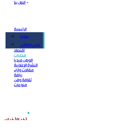
اتصل بنا
الرئيسية
سوريا
سياسة
عربي ودولي
اقتصاد
محليات
الوطن ميديا
النشرة الإعلانية
مقالات وآراء
رياضة
ثقافة وفن
منوعات