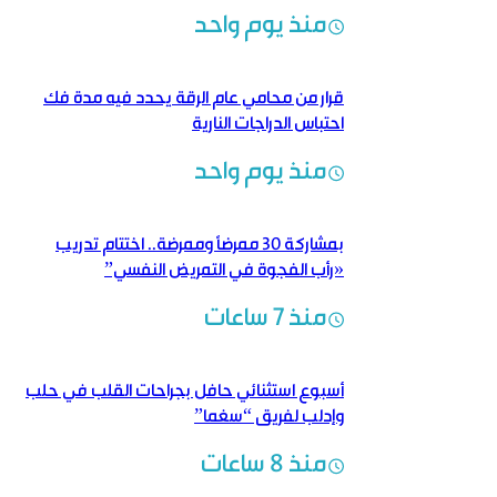
منذ يوم واحد
قرار من محامي عام الرقة يحدد فيه مدة فك
احتباس الدراجات النارية
منذ يوم واحد
بمشاركة 30 ممرضاً وممرضة.. اختتام تدريب
«رأب الفجوة في التمريض النفسي”
منذ 7 ساعات
أسبوع استثنائي حافل بجراحات القلب في حلب
وإدلب لفريق “سغما”
منذ 8 ساعات