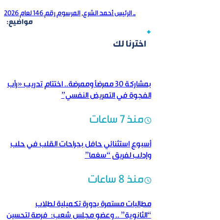
ـ الرئيس أحمد الشرع
,
المرسوم رقم 146 لعام 2026
مواضيع:
اخترنا لك
بمشاركة 30 ممرضاً وممرضة.. اختتام تدريب «رأب
الفجوة في التمريض النفسي”
منذ 7 ساعات
أسبوع استثنائي حافل بجراحات القلب في حلب
وإدلب لفريق “سغما”
منذ 8 ساعات
مطالبات مستمرة بدورة تكميلية لطلاب
“الثانوية” .. وعضو مجلس شعب: فرصة لتحسين