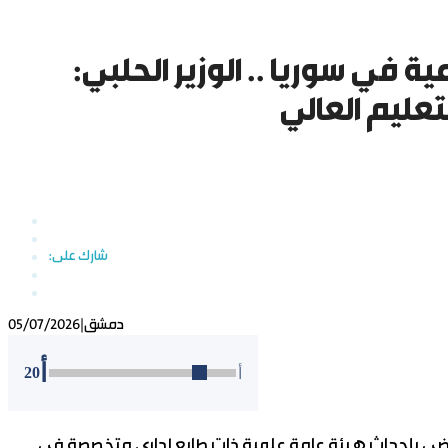
ة في سوريا .. الوزير الحلبي:
تعليم العالي
دمشق
|
05/07/2026
أ
20
أ
رئيس أحمد الشرع المرسوم رقم 146 لعام 2026 القاضي بإحداث هيئة عامة علمية ذات طابع إداري متخصصة في