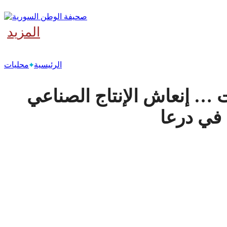
المزيد
‫آخر
الرئيسية
محليات
 … إنعاش الإنتاج الصناعي
في درعا