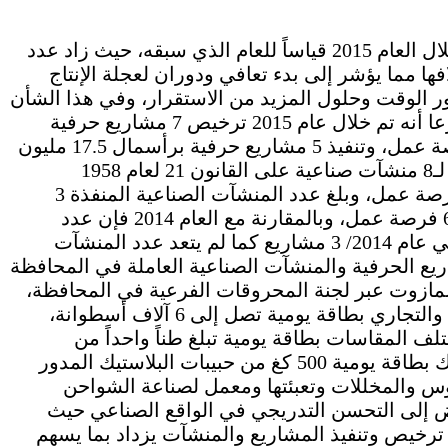
تحسن واقع النشاط الصناعي في محافظة درعا خلال العام 2015 قياساً للعام الذي سبقه، حيث زاد عدد
ا مما يؤشر إلى بدء تعافي ودوران لعجلة الإنتاج
 الوقت وحلول المزيد من الاستقرار، وفي هذا الشأن
أوضح المهندس عبد الوحيد العوض مدير صناعة درعا أنه تم خلال عام 2015 ترخيص 7 مشاريع حرفية
برأسمال بلغ 25 مليون ليرة سورية ستوفر 20 فرصة عمل، وتنفيذ 5 مشاريع حرفية برأسمال 17.5 مليون
ليرة سورية يعمل بها 14 عاملاً، كما جرى الترخيص لـ8 منشآت صناعية على القانون 21 لعام 1958
برأسمال بلغ 1.125 مليار ليرة سورية ستوفر 82 فرصة عمل، وبلغ عدد المنشآت الصناعية المنفذة 3
منشآت برأسمال 260 مليون ليرة سورية وفرت 61 فرصة عمل، وبالمقارنة مع العام 2014 فإن عدد
المشاريع الحرفية المنفذة ازداد نسبياً إذ لم يتعدَّ في عام 2014/ 3 مشاريع كما لم يتعد عدد المنشآت
ع الحرفية والمنشآت الصناعية العاملة في المحافظة
مليون ليتر من مادة المازوت عبر لجنة المحروقات الفرعية في المحافظة،
وأهم المنشآت المنفذة معمل لتعبئة الغاز المنزلي والتجاري بطاقة يومية تصل إلى 6 آلاف أسطوانة،
لف المقاسات بطاقة يومية تبلغ طناً واحداً من
الحبيبات البلاستيكية، ومعمل لإعادة تدوير البلاستيك بطاقة يومية 500 كغ من حبيبات البلاستيك المدور
س والمخللات وتعبئتها ومعمل لصناعة الشواحن
وض إلى التحسن التدريجي في الواقع الصناعي حيث
ترخيص وتنفيذ المشاريع والمنشآت يزداد بما يسهم