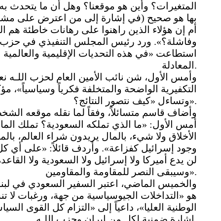
المتغيرات؟ وأين هو موقعنا؟ وهل أن ما يتحدث به 
بها هو صحيح (في إشارة إلى من اعترض على مشا
أم إن هؤلاء الذين راهنوا على رهانات خاطئة هم ا
وفاشلة؟». ورد رئيس المجلس التنفيذي في حزب الل
استطاعت «في هذه التحديات الإقليمية والعالمية ال
المعادلة.
وأمس الأول، شن نائب الأمين العام لحزب اللـه نع
التكفيرية الواضحة والمتخلفة فكرياً وسياسياً»، م
وتساءل «كيف نتصور النتائج؟».
وأضاف قاسم متسائلاً، وفقاً لما نقله موقعه الش
أمس الأول: «ما الذي تملكه السعودية؟ تملك المال، 
الأخلاق ولا شيء، بالمال يريدون شراء العالم، بال
وجود إسرائيل كفزاعة». وأردف قائلاً: «على أي ك
لن يدع أميركا ولا إسرائيل ولا السعودية ولا القاعدة
وسيبقى النصر للمقاومة والمقاومين».
والخميس الماضي، اعتبر السفير السعودي في لبنا
هو «التداخلات الجيوسياسية من جهة، ورغبات لا تن
الوطنية العليا»، داعياً إلى «التزام كل القوى السي
إشارة ضمنية لكل من إيران وحزب اللـه.