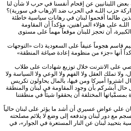
بعض اللبنانيين عن إقحام أنفسنا في حرب لا شأن لنا
ركة حزب اللـه في الحرب ضد الإرهاب في سورية)؟
لذين طالما أقحموا لبنان في رهانات سياسية خاطئة
ـه على هؤلاء المراهنين، مؤكداً أن المقاومة
كبيرة، أن تحجز للبنان موقعاً مهماً على مستوى
يم قاسم هجوماً عنيفاً على السعودية ذات «التوجهات
ؤكداً أنها «جزء من منظومة إعادة صياغة المنطقة»
خصي على الانترنت خلال توزيع شهادات على طلاب
ولا تملك العقل ولا الفهم ولا الوعي ولا السياسة ولا
مال اشتروا أميركا ومن فيها، بالمال يحاولون تكريس
ل حال أبشركم بأن وجود المقاومة في لبنان والمنطقة
 بمسمَّياتها المختلفة أن يحققوا شيئاً في منطقتنا
ن علي عواض عسيري أن أشد ما يؤثر على لبنان حالياً
سجم مع دور لبنان وتدفعه إلى وضع لا يلائم مصلحته
اسية بتحييد لبنان عن النار المستعرة في الجوار»، في