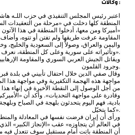
وكالات :
اعتبر رئيس المجلس التنفيذي في حزب اللـه هاش
المنطقة كلها دخلت في «مرحلة من التعقيدات السياس
«أميركا ومن معها، أدخلوا المنطقة في هذا الآتون و
المقاومة عرفت طريقها ولم تفتن أو تتوه، وأضاف «إ
واليمن والعراق، وصولاً إلى السعودية والخليج، و
وتأثيراته على سورية وعلى كل المنطقة، نعرف تماماً أين أصبحنا وفي أية نقطة نحن».
ويقاتل الجيش العربي السوري والمقاومة الإرهابي
وجرود القلمون.
وقال صفي الدين خلال احتفال تأبيني في بلدة قبري
مواجهة هذه الهجمة التكفيرية وفي مواجهة هذا الم
من أجل الوصول إلى النقطة الأخيرة في إنهاء هذا 
وقادرة على مواجهة التحديات». وأكد أن «الأمير
بادية، فهم اليوم يتحدثون بلهجة في الصباح وبلهج
كما يتخيّل».
ورأى أن إيران فرضت نفسها في المعادلة والمنطقة
في العالم أن يتجاوزه» عقب «الإنجاز الكبير» الذي 
أن المنطقة باتت أمام مستقبل سوف تتعدل فيه مواز