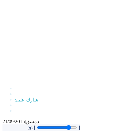
دمشق
|
21/09/2015
أ
أ
20