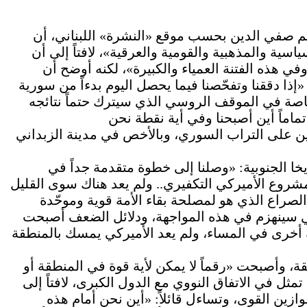
م صفي الدين بحسب موقع «النشرة» اللبناني، أن
ية والمذهبية والقومية والعرقية»، لافتاً إلى أن
في هذه الفتنة العمياء والكبيرة»، لكنه أوضح أن
ذا دققنا وتفحّصنا فيما يحصل اليوم بدءاً من سورية
خاصة في الموقف الروسي الذي سيترك حتماً نتائجه
ين على التراب السوري، وبالأخص في مدينة الزبداني
خا الجنوبية: «وصلنا إلى خطوة متقدمة جداً في
شروع الأميركي التكفيري.. ولم يعد هناك سوى القليل
الصراع الذي هو لمصلحة بقاء الأمة قوية وموحّدة
كي سينهزم في هذه المواجهة، ودلائل الضعف أصبحت
ة أخرى في المساء، ولم يعد الأميركي يمسك بالمنطقة
، وأصبحت «رقماً لا يمكن لأية قوة في المنطقة أو
تمثل في الاتفاق النووي مع الدول الكبرى، لافتاً إلى
ين القوى، وتساءل قائلاً: «أين نحن أمام هذه