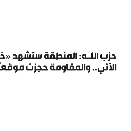
حزب اللـه: المنطقة ستشهد «خ
الآتي.. والمقاومة حجزت موقعاً 