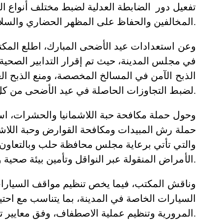
تفعيل دور الضابطة العدلية لضبط مختلف أنواع المخ
المخالفين والحفاظ على المظهر الحضاري والسلامة العامة في المدينة.
وعن استعدادات عيد الأضحى المبارك، اطلع المك
في مجلس المدينة، حيث تم إقرار التدابير الصحية و
الذبح الآمن في المسالخ المخصصة، ومنع الذبح ال
لضبط التجاوزات الحاصلة في عيد الأضحى من كل سنة في هذا المجال.
وحول حملة مكافحة حبة اللاشمانيا والحشرات، است
حملة رش المبيدات ومكافحة القوارض وحبة اللاشما
والتي تأتي برعاية مجلس محافظة حلب وبالتعاو
الأمراض المنقولة عبر النواقل وتأمين بيئة صحية وآمنة للمواطنين.
وناقش المكتب، فيما يخص تنظيم مواقف السيارات
السيارات الخاصة في المدينة، بما يتناسب مع احت
المرورية وتنظيم عملية الاصطفاف، وفق معايير تضمن العدالة والشفافية.