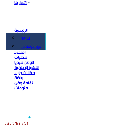
اتصل بنا
الرئيسية
سوريا
سياسة
عربي ودولي
اقتصاد
محليات
الوطن ميديا
النشرة الإعلانية
مقالات وآراء
رياضة
ثقافة وفن
منوعات