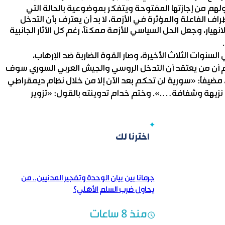
لهم من إجازتها المفتوحة ويتفكر بموضوعية بالحالة التي
ف الفاعلة والمؤثرة في الأزمة، لا بد أن يعترف بأن التدخل
ار، وجعل الحل السياسي للأزمة ممكناً، رغم كل الآثار الجانبية
لسنوات الثلاث الأخيرة، وصار القوة الضاربة ضد الإرهاب،
م أن من يعتقد أن التدخل الروسي والجيش العربي السوري سوف
ضيفاً: «سورية لن تحكم بعد الآن إلا من خلال نظام ديمقراطي
نزيهة وشفافة….». وختم خدام تدوينته بالقول: «تزوير
اخترنا لك
جرمانا بين بيان الوحدة وتفجير المدنيين.. من
يحاول ضرب السلم الأهلي؟
منذ 8 ساعات