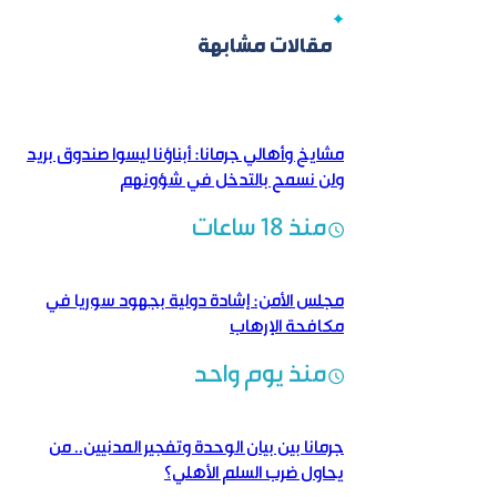
مقالات مشابهة
مشايخ وأهالي جرمانا: أبناؤنا ليسوا صندوق بريد
ولن نسمح بالتدخل في شؤونهم
منذ 18 ساعات
مجلس الأمن: إشادة دولية بجهود سوريا في
مكافحة الإرهاب
منذ يوم واحد
جرمانا بين بيان الوحدة وتفجير المدنيين.. من
يحاول ضرب السلم الأهلي؟