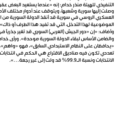
التنفيذي للهيئة منذر خدام: إنه «عندما يستعيد البعض عقو
وصلت إليها سورية وشعبها، ويتوقف عند أدوار مختلف الأطرا
العسكري الروسي في سورية قد أنقذ الدولة السورية من الانهي
الموضوعية لهذا التدخل، التي قد تفيد هذا الطرف أو ذاك».
وأضاف: «إن «دور الجيش (العربي) السوري قد تغير جذرياً في ا
والضامن الأساس لبقاء الدولة السورية موحدة». ورأى خدا
«يحافظان على النظام الاستبدادي السابق»، فهو «واهم»، م
تعددي تكون فيه صناديق الاقتراع هي الحكم في انتخابات 
الانتخابات ونسبة الـ99.9% قد ولت إلى غير رجعة…».