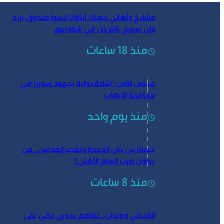
مشايخ وأهالي جرمانا: أبناؤنا ليسوا صندوق بريد
ولن نسمح بالتدخل في شؤونهم
منذ 18 ساعات
مجلس الأمن: إشادة دولية بجهود سوريا في
مكافحة الإرهاب
منذ يوم واحد
جرمانا بين بيان الوحدة وتفجير المدنيين.. من
يحاول ضرب السلم الأهلي؟
منذ 8 ساعات
الشيباني وفيدان.. تفاهم سوري تركي على