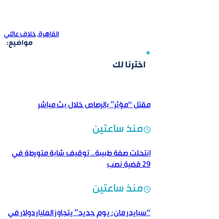
القاهرة
,
خلاف عائلي
مواضيع:
اخترنا لك
مقتل “مؤثر” بالرصاص خلال بث مباشر
منذ ساعتين
انتحلت صفة طبيبة.. توقيف شابة متورطة في
29 قضية نصب
منذ ساعتين
“سبايدر مان: يوم جديد” يتجاوز المليار دولار في