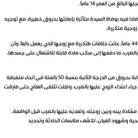
الغ من العمر 14 عاماً.
أفادا فيه بوفاة السيدة متأثرة بإصابتها بحروق خطيرة، مع توجيه
زوجية متكررة.
وكشفت التحريات الأولية أن المجني عليها البالغة من العمر 44 عاماً، عانت خلافات مُتكررة مع زوجها الذي يعمل بائعاً، وأن
 بالضرب، ما دفعها إلى سكب مادة قابلة للاشتعال على جسدها،
وأوضح التقرير الطبي أن الضحية وصلت إلى المستشفى مُصابة بحروق من الدرجة الثانية بنسبة 50 بالمئة في أنحاء متفرقة
ء اعتداء الزوج عليها بالضرب، وظلت تتلقى العلاج حتى فارقت
شادة بينه وبين زوجته، وتعديه عليها بالضرب قبل الواقعة،
حية وشهود العيان، لكشف ملابسات الحادثة وتحديد