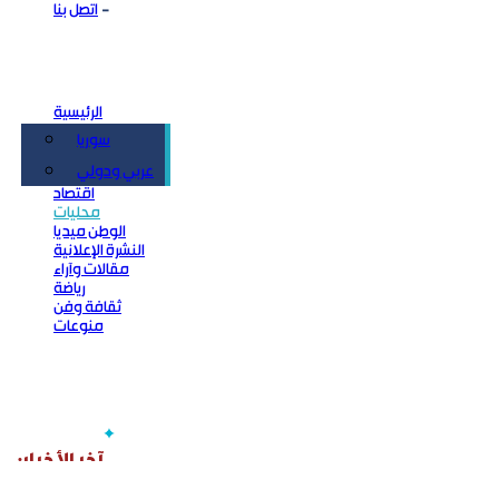
اتصل بنا
الرئيسية
سوريا
سياسة
عربي ودولي
اقتصاد
محليات
الوطن ميديا
النشرة الإعلانية
مقالات وآراء
رياضة
ثقافة وفن
منوعات