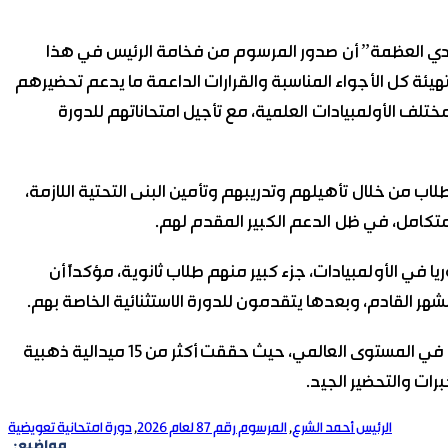
شادي العظمة” أن صدور المرسوم من فخامة الرئيس في هذا
لتهيئة كل الأجواء المناسبة والقرارات الداعمة ما يدعم تحضيرهم
لف الأولمبيادات العلمية، مع تأجيل امتحاناتهم للدورة
لاب من خلال تأهيلهم وتدريبهم وتأمين البنى التحتية اللازمة،
متكامل، في ظل الدعم الكبير المقدم لهم.
وريا في الأولمبيادات، جزء كبير منهم طلاب ثانوية، مؤكداً أن
هر القادم، وبعدها يتقدمون للدورة الاستثنائية الخاصة بهم.
ونوه “العظمة” إلى ان الفرق السورية تحقق إنجازات كبيرة في المستوى العالمي، حيث حققت أكثر من 15 ميدالية ذهبية
ات والتحضير الجيد.
الرئيس أحمد الشرع
,
المرسوم رقم 87 لعام 2026
,
دورة امتحانية تعويضية
مواضيع: