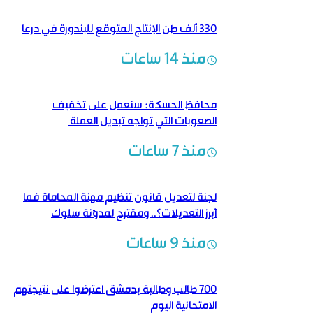
330 ألف طن الإنتاج المتوقع للبندورة في درعا
منذ 14 ساعات
محافظ الحسكة: سنعمل على تخفيف
الصعوبات التي تواجه تبديل العملة
منذ 7 ساعات
لجنة لتعديل قانون تنظيم مهنة المحاماة فما
أبرز التعديلات؟.. ومقترح لمدوّنة سلوك
منذ 9 ساعات
700 طالب وطالبة بدمشق اعترضوا على نتيجتهم
الامتحانية اليوم