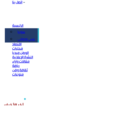
اتصل بنا
الرئيسية
سوريا
سياسة
عربي ودولي
اقتصاد
محليات
الوطن ميديا
النشرة الإعلانية
مقالات وآراء
رياضة
ثقافة وفن
منوعات