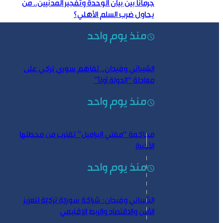
جرمانا بين بيان الوحدة وتفجير المدنيين.. من
يحاول ضرب السلم الأهلي؟
منذ يوم واحد
الشيباني وفيدان.. تفاهم سوري تركي على
معادلة “الدولة أولاً”
منذ يوم واحد
محاكمة “مفتي البراميل” تقترب من محطتها
الأخيرة
منذ يوم واحد
الشيباني وفيدان: شراكة سوريّة تركيّة لتعزيز
الأمن والاقتصاد والربط الإقليمي