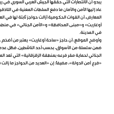
يبدو أن الانتصارات التي حققها الجيش العربي السوري في ري
عاد إليها الأمن والأمان ما دفع السلطات المعنية في اللاذ
المعارض، أن القوات الحكومية أزالت حواجز ثابتة لها في ال
أوغاريت» و«مبنى المحافظة» و«الأمن الجنائي» في منطقة
في المدينة.
وأوضح الموقع، أن حاجز «ساحة أوغاريت» يعتبر من أضخم
ضمن سلسلة من الأسواق، بحسب أحد الناشطين، فضّل عدم ذكر
الجنائي لحماية مقر فرعه بمنطقة الزقزقانية» التي تعد المر
«فرع أمن الدولة»، مضيفاً: إن «العديد من الحواجز ما زالت 