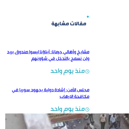
مقالات مشابهة
مشايخ وأهالي جرمانا: أبناؤنا ليسوا صندوق بريد
ولن نسمح بالتدخل في شؤونهم
منذ يوم واحد
مجلس الأمن: إشادة دولية بجهود سوريا في
مكافحة الإرهاب
منذ يوم واحد