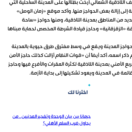
ف اللاذقية الشمالي أرخت بظلالها على المدينة الساحلية التي
قية إلى إزالة بعض الحواجز منها. وأكد موقع «زمان الوصل»
عديد من المناطق بمدينة اللاذقية، ومنها حواجز «ساحة
 «الزقزقانية» وحاجز قيادة الشرطة المخصص لحماية مبناها
 حواجز المدينة ويقع في وسط مفترق طرق حيوية بالمدينة
 اسمه، أكد أيضاً أن «قوات النظام أزالت كذلك حاجز الأمن
بع الأمني بمدينة اللاذقية لكثرة المقرات والأفرع فيها وحاجز
قائمة في المدينة ويعود تشكيلها إلى بداية الأزمة.
اخترنا لك
جرمانا بين بيان الوحدة وتفجير المدنيين.. من
يحاول ضرب السلم الأهلي؟